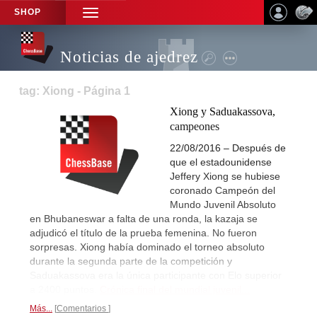
SHOP
TOGGLE
NAVIGATION
Noticias de ajedrez
tag: Xiong - Página 1
Xiong y Saduakassova,
campeones
22/08/2016 – Después de
que el estadounidense
Jeffery Xiong se hubiese
coronado Campeón del
Mundo Juvenil Absoluto
en Bhubaneswar a falta de una ronda, la kazaja se
adjudicó el título de la prueba femenina. No fueron
sorpresas. Xiong había dominado el torneo absoluto
durante la segunda parte de la competición y
Saduakassova era la única participante con Elo superior
a 2400 puntos.
Crónica final del mundial juvenil...
Más...
Comentarios