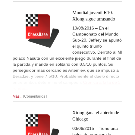
Mundial juvenil R10:
Xiong sigue arrasando
19/08/2016 – En el
Campeonato del Mundo
Sub-20, Jeffery se apuntó
el quinto triunfo
consecutivo. Derrotó al MI
polaco Nasuta con un excelente juego durante el final de
la partida y manda en solitario con 8,5/10 puntos. Su
perseguidor más cercano es Artemiev, que se impuso a
Beradze, y tiene 7,5/10. Probablemente el duelo directo
entre ambos determine el campeón.
Crónica a falta de 3
rondas...
Más...
Comentarios
Xiong gana el abierto de
Chicago
03/06/2015 – Tiene una
bolsa de premios de