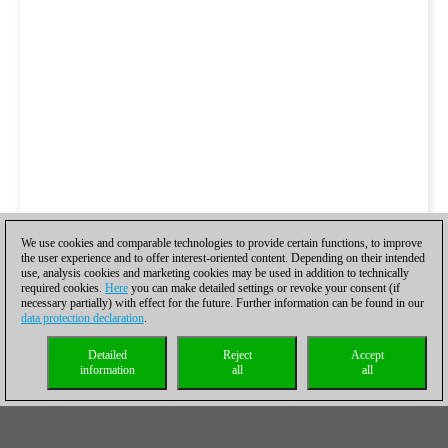
We use cookies and comparable technologies to provide certain functions, to improve
the user experience and to offer interest-oriented content. Depending on their intended
use, analysis cookies and marketing cookies may be used in addition to technically
required cookies.
Here
you can make detailed settings or revoke your consent (if
necessary partially) with effect for the future. Further information can be found in our
data protection declaration
.
Detailed
Reject
Accept
information
all
all