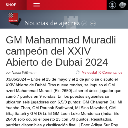
SHOP
TOGGLE
NAVIGATION
Noticias de ajedrez
GM Mahammad Muradli
campeón del XXIV
Abierto de Dubai 2024
por Nadja Wittmann
Me gusta!
|
0 Comentarios
03/06/2024 – Entre el 25 de mayo y el 2 de junio se disputó el
XXIV Abierto de Dubái. Tras nueve rondas, se impuso el GM
azerí Mahammad Muradli (Elo 2650) al ser el único jugador que
sumó 7 puntos en 9 rondas. En los puestos siguientes se
ubicaron seis jugadores con 6,5/9 puntos: GM Changren Dai, MI
Yuanhe Zhao, GM Raunak Sadhwani, MI Sina Movahed, GM
Eltaj Safarli y GM Di Li. El GM Leon Luke Mendonca (India, Elo
2640) sólo ocupó el puesto 23 con 5/9 puntos. Resultados,
partidas disponibles y clasificación final. | Foto: Aditya Sur Roy