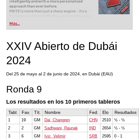
intelligently and with a more personalised
approach than ever before.
FRITZ is more than just a chess engine – it’s a
training revolution! Whether you’re taking your
first steps into the world of club chess, or already
Más...
playing at a tournament level: with FRITZ, you can
train more efficiently, intelligently and with a
more personalised approach than ever before.
XXIV Abierto de Dubái
2024
Del 25 de mayo al 2 de junio de 2024, en Dubái (EAU)
Ronda 9
Los resultados en los 10 primeros tableros
Tabl.
Fav.
Tít.
Nombre
Fed.
Elo
Resultados
1
19
GM
Dai, Changren
CHN
2510
½ - ½
2
2
GM
Sadhwani, Raunak
IND
2654
½ - ½
3
6
GM
Ivic, Velimir
SRB
2595
0 - 1