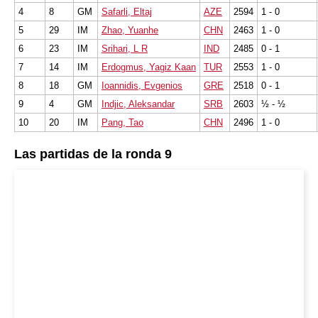
4
8
GM
Safarli, Eltaj
AZE
2594
1 - 0
5
29
IM
Zhao, Yuanhe
CHN
2463
1 - 0
6
23
IM
Srihari, L R
IND
2485
0 - 1
7
14
IM
Erdogmus, Yagiz Kaan
TUR
2553
1 - 0
8
18
GM
Ioannidis, Evgenios
GRE
2518
0 - 1
9
4
GM
Indjic, Aleksandar
SRB
2603
½ - ½
10
20
IM
Pang, Tao
CHN
2496
1 - 0
Las partidas de la ronda 9