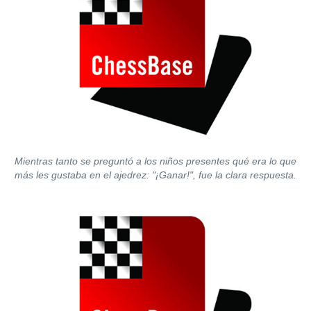
Mientras tanto se preguntó a los niños presentes qué era lo que
más les gustaba en el ajedrez: "¡Ganar!", fue la clara respuesta.