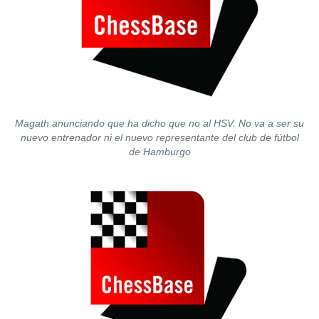
Magath anunciando que ha dicho que no al HSV. No va a ser su
nuevo entrenador ni el nuevo representante del club de fútbol
de Hamburgo