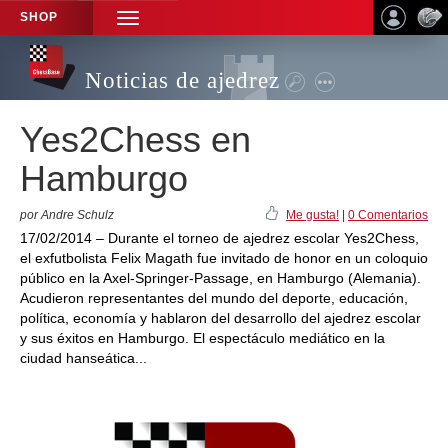
SHOP
TOGGLE
NAVIGATION
Noticias de ajedrez
Yes2Chess en
Hamburgo
por Andre Schulz
Me gusta!
|
0 Comentarios
17/02/2014 – Durante el torneo de ajedrez escolar Yes2Chess,
el exfutbolista Felix Magath fue invitado de honor en un coloquio
público en la Axel-Springer-Passage, en Hamburgo (Alemania).
Acudieron representantes del mundo del deporte, educación,
política, economía y hablaron del desarrollo del ajedrez escolar
y sus éxitos en Hamburgo. El espectáculo mediático en la
ciudad hanseática...