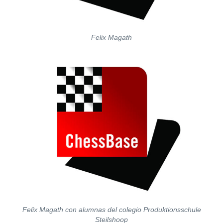
Felix Magath
Felix Magath con alumnas del colegio Produktionsschule
Steilshoop