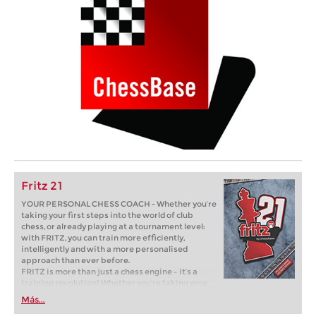
Fritz 21
YOUR PERSONAL CHESS COACH - Whether you’re
taking your first steps into the world of club
chess, or already playing at a tournament level:
with FRITZ, you can train more efficiently,
intelligently and with a more personalised
approach than ever before.
FRITZ is more than just a chess engine – it’s a
training revolution! Whether you’re taking your
first steps into the world of club chess, or already
Más...
playing at a tournament level: with FRITZ, you can