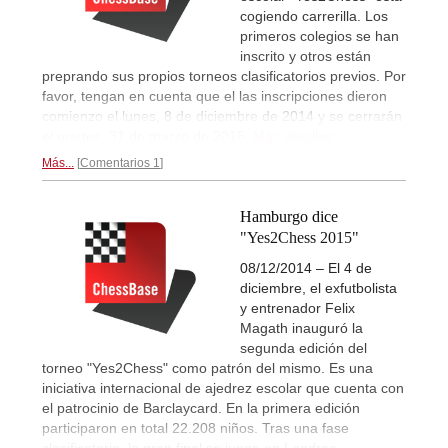
cogiendo carrerilla. Los
primeros colegios se han
inscrito y otros están
preprando sus propios torneos clasificatorios previos. Por
favor, tengan en cuenta que el las inscripciones dieron
comienzo el lunes, 8 de diciembre de 2014 y se cerrarán
el martes, 31 de marzo de 2015.
Más detalles...
Más...
Comentarios 1
Hamburgo dice
"Yes2Chess 2015"
08/12/2014 – El 4 de
diciembre, el exfutbolista
y entrenador Felix
Magath inauguró la
segunda edición del
torneo "Yes2Chess" como patrón del mismo. Es una
iniciativa internacional de ajedrez escolar que cuenta con
el patrocinio de Barclaycard. En la primera edición
participaron en total 22.208 niños. Tras una fase