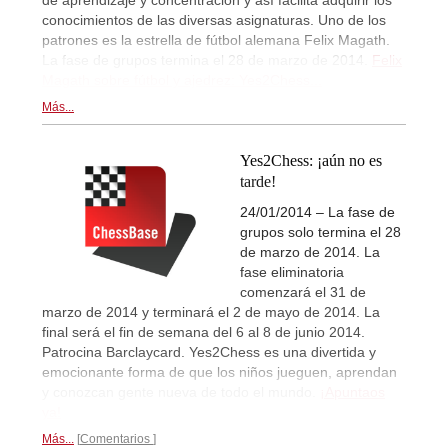
conocimientos de las diversas asignaturas. Uno de los
patrones es la estrella de fútbol alemana Felix Magath.
La fase de grupos termina el 28 de marzo de 2014.
Felix
Magath sobre fútbol y ajedrez: Yes2Chess...
Más...
Yes2Chess: ¡aún no es
tarde!
24/01/2014 – La fase de
grupos solo termina el 28
de marzo de 2014. La
fase eliminatoria
comenzará el 31 de
marzo de 2014 y terminará el 2 de mayo de 2014. La
final será el fin de semana del 6 al 8 de junio 2014.
Patrocina Barclaycard. Yes2Chess es una divertida y
emocionante forma de que los niños jueguen, aprendan
y conozcan gente nueva de todo el mundo.
¡Apuntaos
ya!
Más...
Comentarios