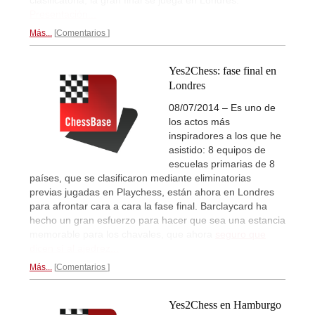
clasificatoria, la gran final se juega en Londres.
Presentación...
Más...
Comentarios
Yes2Chess: fase final en
Londres
08/07/2014 – Es uno de
los actos más
inspiradores a los que he
asistido: 8 equipos de
escuelas primarias de 8
países, que se clasificaron mediante eliminatorias
previas jugadas en Playchess, están ahora en Londres
para afrontar cara a cara la fase final. Barclaycard ha
hecho un gran esfuerzo para hacer que sea una estancia
memorable para los chavales, que ahora
seguro que
dicen sí al ajedrez...
Más...
Comentarios
Yes2Chess en Hamburgo