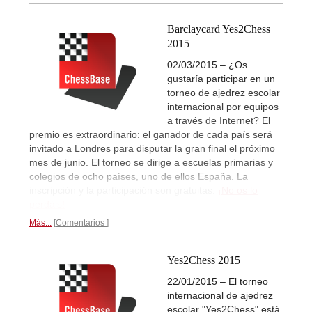
Barclaycard Yes2Chess
2015
02/03/2015 – ¿Os
gustaría participar en un
torneo de ajedrez escolar
internacional por equipos
a través de Internet? El
premio es extraordinario: el ganador de cada país será
invitado a Londres para disputar la gran final el próximo
mes de junio. El torneo se dirige a escuelas primarias y
colegios de ocho países, uno de ellos España. La
inscripción y la participación son gratuitas.
¡No os lo
perdáis!
Más...
Comentarios
Yes2Chess 2015
22/01/2015 – El torneo
internacional de ajedrez
escolar "Yes2Chess" está