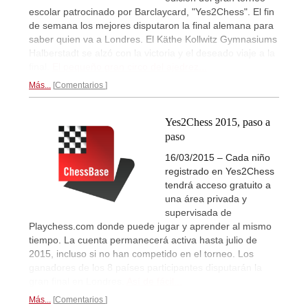
escolar patrocinado por Barclaycard, "Yes2Chess". El fin
de semana los mejores disputaron la final alemana para
saber quien va a Londres. El Käthe Kollwitz Gymnasiums
Halberstadt se alzó con la victoria y el deseado viaje a la
final.
El pequeño gran circo del ajedrez...
Más...
Comentarios
Yes2Chess 2015, paso a
paso
16/03/2015 – Cada niño
registrado en Yes2Chess
tendrá acceso gratuito a
una área privada y
supervisada de
Playchess.com donde puede jugar y aprender al mismo
tiempo. La cuenta permanecerá activa hasta julio de
2015, incluso si no han competido en el torneo. Los
ganadores de los 8 países participantes disputarán la
gran final en Londres.
Así de fácil...
Más...
Comentarios