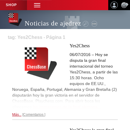
SHOP
TOGGLE
NAVIGATION
Noticias de ajedrez
tag: Yes2Chess - Página 1
Yes2Chess
06/07/2016 – Hoy se
disputa la gran final
internacional del torneo
Yes2Chess, a partir de las
15:30 horas. Ocho
equipos de EE.UU.,
Noruega, España, Portugal, Alemania y Gran Bretaña (2)
disputarán hoy la gran victoria en el servidor de
ChessBase, Playchess.com. Para abrir boca les
ofrecemos
las impresiones de la final alemana...
Más...
Comentarios