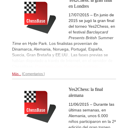
Yes2Chess: la gran final
en Londres
17/07/2015 – En junio de
2015 se jugó la gran final
del torneo Yes2Chess, en
el festival
Barclaycard
Presents British Summer
Time
en Hyde Park. Los finalistas provenían de
Dinamarca, Alemania, Noruega, Portugal, España,
Suecia, Gran Bretaña y EE.UU.. Las fases previas se
habían disputado a través de Internet, en el servidor de
ChessBase,
Playchess.com
.
Reportaje ilustrado...
Más...
Comentarios
Yes2Chess: la final
alemana
11/06/2015 – Durante las
últimas semanas, en
Alemania, unos 6.000
niños participaron en la 2ª
edición del gran torneo