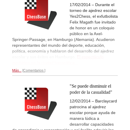
17/02/2014 – Durante el
torneo de ajedrez escolar
Yes2Chess, el exfutbolista
Felix Magath fue invitado
de honor en un coloquio
público en la Axel-
Springer-Passage, en Hamburgo (Alemania). Acudieron
representantes del mundo del deporte, educación,
política, economía y hablaron del desarrollo del ajedrez
escolar y sus éxitos en Hamburgo.
El espectáculo
mediático en la ciudad hanseática...
Más...
Comentarios
"Se puede disminuir el
poder de la casualidad"
12/02/2014 – Barclaycard
patrocina al ajedrez
escolar porque ayuda de
manera lúdica a
desarrollar capacidades
de aprendizaje y concentración y así facilita adquirir los