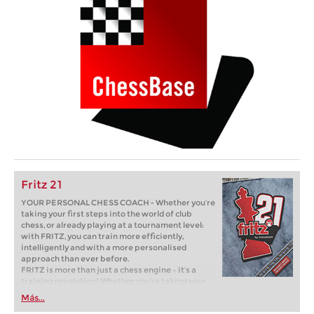
Fritz 21
YOUR PERSONAL CHESS COACH - Whether you’re
taking your first steps into the world of club
chess, or already playing at a tournament level:
with FRITZ, you can train more efficiently,
intelligently and with a more personalised
approach than ever before.
FRITZ is more than just a chess engine – it’s a
training revolution! Whether you’re taking your
first steps into the world of club chess, or already
Más...
playing at a tournament level: with FRITZ, you can