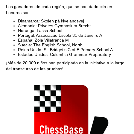
train more efficiently, intelligently and with a
more personalised approach than ever before.
Los ganadores de cada región, que se han dado cita en
Londres son:
Dinamarca: Skolen på Nyelandsvej
Alemania: Privates Gymnasium Brecht
Noruega: Lassa School
Portugal: Associação Escola 31 de Janeiro A
España: Zola Villafranca M
Suecia: The English School, North
Reino Unido: St. Bridget’s C.of.E Primary School A
Estados Unidos: Columbia Grammar Preparatory
¡Más de 20.000 niños han participado en la iniciativa a lo largo
del transcurso de las pruebas!