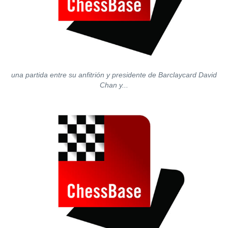
una partida entre su anfitrión y presidente de Barclaycard David
Chan y...