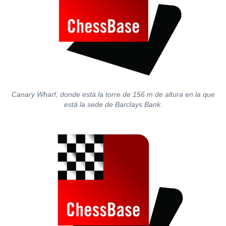
Canary Wharf, donde está la torre de 156 m de altura en la que
está la sede de Barclays Bank.