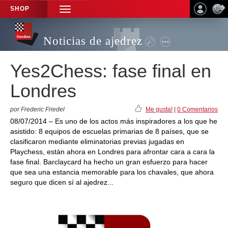
SHOP
TOGGLE
NAVIGATION
Noticias de ajedrez
Yes2Chess: fase final en
Londres
por Frederic Friedel
Me gusta!
|
0 Comentarios
08/07/2014 – Es uno de los actos más inspiradores a los que he
asistido: 8 equipos de escuelas primarias de 8 países, que se
clasificaron mediante eliminatorias previas jugadas en
Playchess, están ahora en Londres para afrontar cara a cara la
fase final. Barclaycard ha hecho un gran esfuerzo para hacer
que sea una estancia memorable para los chavales, que ahora
seguro que dicen sí al ajedrez...