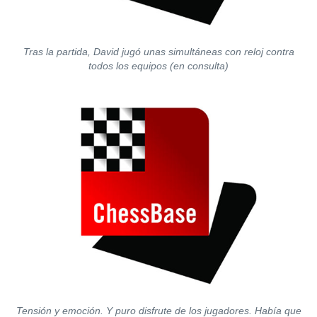
Tras la partida, David jugó unas simultáneas con reloj contra
todos los equipos (en consulta)
Tensión y emoción. Y puro disfrute de los jugadores. Había que