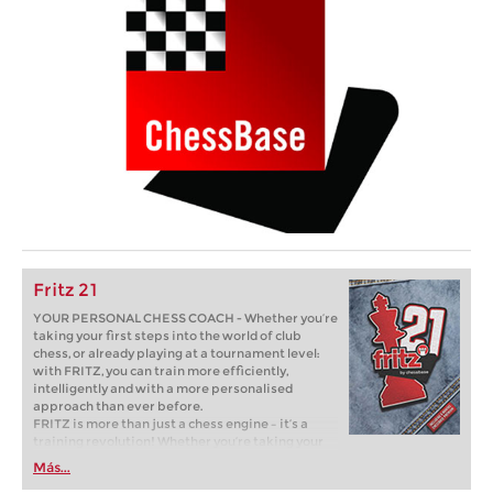
Fritz 21
YOUR PERSONAL CHESS COACH - Whether you’re
taking your first steps into the world of club
chess, or already playing at a tournament level:
with FRITZ, you can train more efficiently,
intelligently and with a more personalised
approach than ever before.
FRITZ is more than just a chess engine – it’s a
training revolution! Whether you’re taking your
first steps into the world of club chess, or already
Más...
playing at a tournament level: with FRITZ, you can