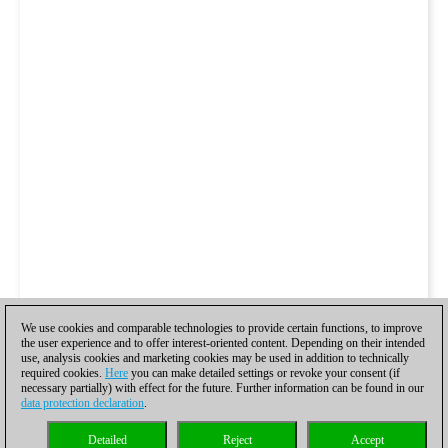
We use cookies and comparable technologies to provide certain functions, to improve
the user experience and to offer interest-oriented content. Depending on their intended
use, analysis cookies and marketing cookies may be used in addition to technically
required cookies.
Here
you can make detailed settings or revoke your consent (if
necessary partially) with effect for the future. Further information can be found in our
data protection declaration
.
Detailed
Reject
Accept