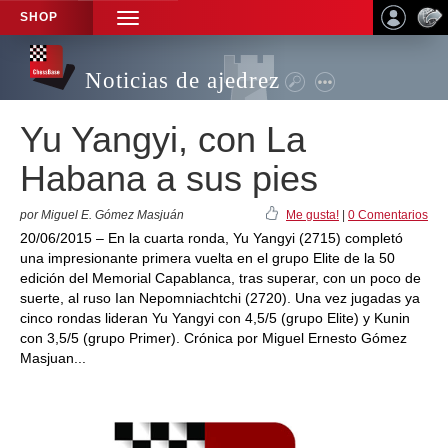
SHOP
TOGGLE
NAVIGATION
Noticias de ajedrez
Yu Yangyi, con La
Habana a sus pies
por Miguel E. Gómez Masjuán
Me gusta!
|
0 Comentarios
20/06/2015 – En la cuarta ronda, Yu Yangyi (2715) completó
una impresionante primera vuelta en el grupo Elite de la 50
edición del Memorial Capablanca, tras superar, con un poco de
suerte, al ruso Ian Nepomniachtchi (2720). Una vez jugadas ya
cinco rondas lideran Yu Yangyi con 4,5/5 (grupo Elite) y Kunin
con 3,5/5 (grupo Primer). Crónica por Miguel Ernesto Gómez
Masjuan...