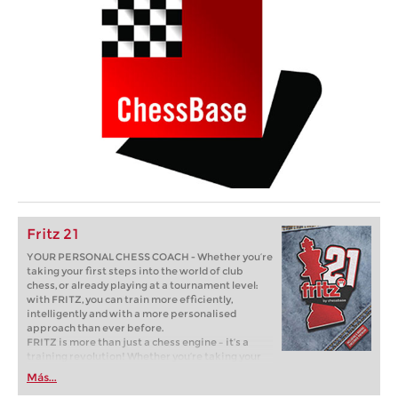
Fritz 21
YOUR PERSONAL CHESS COACH - Whether you’re
taking your first steps into the world of club
chess, or already playing at a tournament level:
with FRITZ, you can train more efficiently,
intelligently and with a more personalised
approach than ever before.
FRITZ is more than just a chess engine – it’s a
training revolution! Whether you’re taking your
first steps into the world of club chess, or already
Más...
playing at a tournament level: with FRITZ, you can