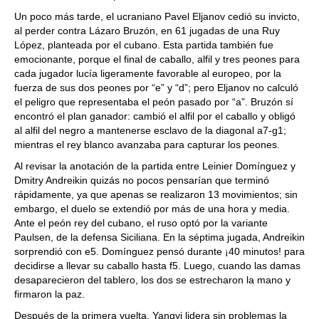
Un poco más tarde, el ucraniano Pavel Eljanov cedió su invicto,
al perder contra Lázaro Bruzón, en 61 jugadas de una Ruy
López, planteada por el cubano. Esta partida también fue
emocionante, porque el final de caballo, alfil y tres peones para
cada jugador lucía ligeramente favorable al europeo, por la
fuerza de sus dos peones por “e” y “d”; pero Eljanov no calculó
el peligro que representaba el peón pasado por “a”. Bruzón sí
encontró el plan ganador: cambió el alfil por el caballo y obligó
al alfil del negro a mantenerse esclavo de la diagonal a7-g1;
mientras el rey blanco avanzaba para capturar los peones.
Al revisar la anotación de la partida entre Leinier Domínguez y
Dmitry Andreikin quizás no pocos pensarían que terminó
rápidamente, ya que apenas se realizaron 13 movimientos; sin
embargo, el duelo se extendió por más de una hora y media.
Ante el peón rey del cubano, el ruso optó por la variante
Paulsen, de la defensa Siciliana. En la séptima jugada, Andreikin
sorprendió con e5. Domínguez pensó durante ¡40 minutos! para
decidirse a llevar su caballo hasta f5. Luego, cuando las damas
desaparecieron del tablero, los dos se estrecharon la mano y
firmaron la paz.
Después de la primera vuelta, Yangyi lidera sin problemas la