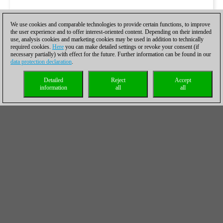
We use cookies and comparable technologies to provide certain functions, to improve
the user experience and to offer interest-oriented content. Depending on their intended
use, analysis cookies and marketing cookies may be used in addition to technically
required cookies.
Here
you can make detailed settings or revoke your consent (if
necessary partially) with effect for the future. Further information can be found in our
data protection declaration
.
Detailed
Reject
Accept
information
all
all