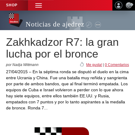
SHOP
TOGGLE
NAVIGATION
Noticias de ajedrez
Zakhkadzor R7: la gran
lucha por el bronce
por Nadja Wittmann
Me gusta!
|
0 Comentarios
27/04/2015 – En la séptima ronda se disputó el duelo en la cima
entre Ucrania y China. Fue una batalla muy reñida y sangrienta
por parte de ambos bandos, que al final terminó empatada. Los
equipos de Cuba e Israel volvieron a perder con lo que ahora
hay siete equipos, entre ellos también EE.UU. y Rusia,
empatados con 7 puntos y por lo tanto aspirantes a la medalla
de bronce. Ronda 7...