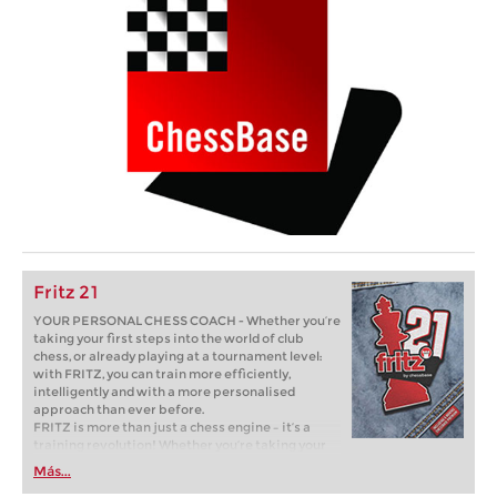
Fritz 21
YOUR PERSONAL CHESS COACH - Whether you’re
taking your first steps into the world of club
chess, or already playing at a tournament level:
with FRITZ, you can train more efficiently,
intelligently and with a more personalised
approach than ever before.
FRITZ is more than just a chess engine – it’s a
training revolution! Whether you’re taking your
first steps into the world of club chess, or already
Más...
playing at a tournament level: with FRITZ, you can