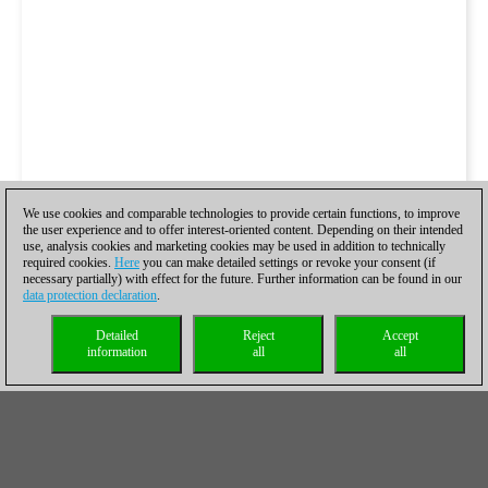
We use cookies and comparable technologies to provide certain functions, to improve
the user experience and to offer interest-oriented content. Depending on their intended
use, analysis cookies and marketing cookies may be used in addition to technically
required cookies.
Here
you can make detailed settings or revoke your consent (if
necessary partially) with effect for the future. Further information can be found in our
data protection declaration
.
Detailed
Reject
Accept
information
all
all