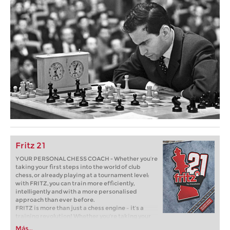
Fritz 21
YOUR PERSONAL CHESS COACH - Whether you’re
taking your first steps into the world of club
chess, or already playing at a tournament level:
with FRITZ, you can train more efficiently,
intelligently and with a more personalised
approach than ever before.
FRITZ is more than just a chess engine – it’s a
training revolution! Whether you’re taking your
first steps into the world of club chess, or already
Más...