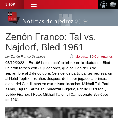
SHOP
TOGGLE
NAVIGATION
Noticias de ajedrez
Zenón Franco: Tal vs.
Najdorf, Bled 1961
por Zenón Franco Ocampos
Me gusta!
|
0 Comentarios
05/10/2022 – En 1961 se decidió celebrar en la ciudad de Bled
un gran torneo con 20 jugadores, que se jugó del 3 de
septiembre al 3 de octubre. Seis de los participantes regresaron
al Hotel Toplitz dos años después de haber jugado la primera
etapa del Candidatos en esa misma locación: Mikhail Tal, Paul
Keres, Tigran Petrosian, Svetozar Gligoric, Fridrik Olafsson y
Bobby Fischer. | Foto: Mikhail Tal en el Campeonato Soviético
de 1961