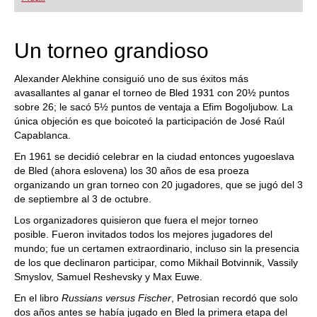
playing at a tournament level: with FRITZ, you can
train more efficiently, intelligently and with a
more personalised approach than ever before.
Un torneo grandioso
Alexander Alekhine consiguió uno de sus éxitos más
avasallantes al ganar el torneo de Bled 1931 con 20½ puntos
sobre 26; le sacó 5½ puntos de ventaja a Efim Bogoljubow. La
única objeción es que boicoteó la participación de José Raúl
Capablanca.
En 1961 se decidió celebrar en la ciudad entonces yugoeslava
de Bled (ahora eslovena) los 30 años de esa proeza
organizando un gran torneo con 20 jugadores, que se jugó del 3
de septiembre al 3 de octubre.
Los organizadores quisieron que fuera el mejor torneo
posible. Fueron invitados todos los mejores jugadores del
mundo; fue un certamen extraordinario, incluso sin la presencia
de los que declinaron participar, como Mikhail Botvinnik, Vassily
Smyslov, Samuel Reshevsky y Max Euwe.
En el libro
Russians versus Fischer
, Petrosian recordó que solo
dos años antes se había jugado en Bled la primera etapa del