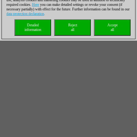
use, analysis cookies and marketing cookies may be used in addition to technically
required cookies.
Here
you can make detailed settings or revoke your consent (if
necessary partially) with effect for the future. Further information can be found in our
data protection declaration
.
Detailed
Reject
Accept
information
all
all