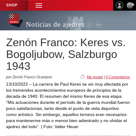
SHOP
TOGGLE
NAVIGATION
Noticias de ajedrez
Zenón Franco: Keres vs.
Bogoljubow, Salzburgo
1943
por Zenón Franco Ocampos
Me gusta!
|
0 Comentarios
13/10/2022 – La carrera de Paul Keres se vio muy afectada por
los tremendos acontecimientos europeos de principios de la
década de 1940. El resumen del mismo Keres de esa etapa:
“Mis actuaciones durante el período de la guerra mundial fueron
poco satisfactorias, tanto desde el punto de vista deportivo
como artístico. Sin embargo, aquellos torneos eran necesarios
para mantenerme más o menos bien adiestrado y no olvidar el
ajedrez del todo”. | Foto: Valter Heuer