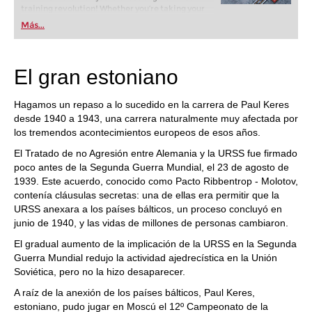
training revolution! Whether you’re taking your
first steps into the world of club chess, or already
Más...
playing at a tournament level: with FRITZ, you can
train more efficiently, intelligently and with a
more personalised approach than ever before.
El gran estoniano
Hagamos un repaso a lo sucedido en la carrera de Paul Keres
desde 1940 a 1943, una carrera naturalmente muy afectada por
los tremendos acontecimientos europeos de esos años.
El Tratado de no Agresión entre Alemania y la URSS fue firmado
poco antes de la Segunda Guerra Mundial, el 23 de agosto de
1939. Este acuerdo, conocido como Pacto Ribbentrop - Molotov,
contenía cláusulas secretas: una de ellas era permitir que la
URSS anexara a los países bálticos, un proceso concluyó en
junio de 1940, y las vidas de millones de personas cambiaron.
El gradual aumento de la implicación de la URSS en la Segunda
Guerra Mundial redujo la actividad ajedrecística en la Unión
Soviética, pero no la hizo desaparecer.
A raíz de la anexión de los países bálticos, Paul Keres,
estoniano, pudo jugar en Moscú el 12º Campeonato de la