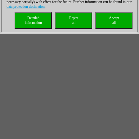
necessary partially) with effect for the future. Further information can be found in our
data protection declaration
.
Detailed
Reject
Accept
information
all
all