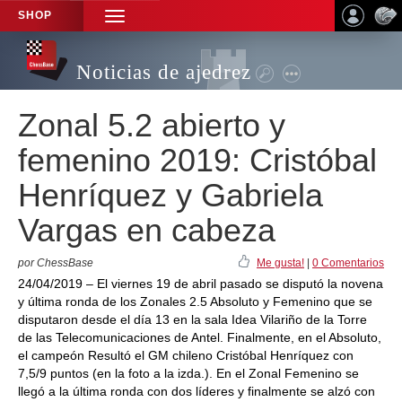
SHOP
TOGGLE
NAVIGATION
Noticias de ajedrez
Zonal 5.2 abierto y
femenino 2019: Cristóbal
Henríquez y Gabriela
Vargas en cabeza
por ChessBase
Me gusta!
|
0 Comentarios
24/04/2019 – El viernes 19 de abril pasado se disputó la novena
y última ronda de los Zonales 2.5 Absoluto y Femenino que se
disputaron desde el día 13 en la sala Idea Vilariño de la Torre
de las Telecomunicaciones de Antel. Finalmente, en el Absoluto,
el campeón Resultó el GM chileno Cristóbal Henríquez con
7,5/9 puntos (en la foto a la izda.). En el Zonal Femenino se
llegó a la última ronda con dos líderes y finalmente se alzó con