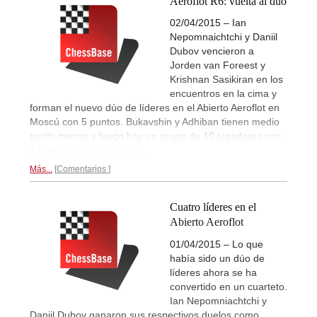
Aeroflot R6: vuelta al dúo
02/04/2015 – Ian
Nepomnaichtchi y Daniil
Dubov vencieron a
Jorden van Foreest y
Krishnan Sasikiran en los
encuentros en la cima y
forman el nuevo dúo de líderes en el Abierto Aeroflot en
Moscú con 5 puntos. Bukavshin y Adhiban tienen medio
punto menos y luego hay un grupo de 10 jugadores con
4 puntos.
Tras 6 rondas...
Más...
Comentarios
Cuatro líderes en el
Abierto Aeroflot
01/04/2015 – Lo que
había sido un dúo de
líderes ahora se ha
convertido en un cuarteto.
Ian Nepomniachtchi y
Daniil Dubov ganaron sus respectivos duelos como