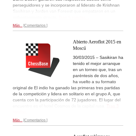
perseguidores y se incorporaron al liderato de Krishnan
Sasikiran y Jorden van Foreest que empataron en un
enfrentamiento directo.
Tras 5 rondas...
Más...
Comentarios
Abierto Aeroflot 2015 en
Moscú
30/03/2015 – Sasikiran ha
tenido el mejor arranque
en un torneo que, tras un
paréntesis de dos años,
ha vuelto a su formato
original de El indio ha ganado las primeras tres partidas
de la competición y lidera en solitario en el grupo A, que
cuenta con la participación de 72 jugadores. El lugar del
encuentro es el hotel Cosmos de la capital rusa.
Tras 3
rondas...
Más...
Comentarios