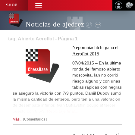
SHOP
TOGGLE
NAVIGATION
Noticias de ajedrez
tag: Abierto Aeroflot - Página 1
Nepomniachtchi gana el
Aeroflot 2015
07/04/2015 – En la última
ronda del famoso abierto
moscovita, Ian no corrió
riesgo alguno y con unas
tablas rápidas con negras
se aseguró la victoria con 7/9 puntos. Daniil Dubov sumó
la misma cantidad de enteros, pero tenía una valoración
de desempate inferior. Ivan Bukavshin ocupó el tercer
puesto con 6,5/9.
Reportaje final...
Más...
Comentarios