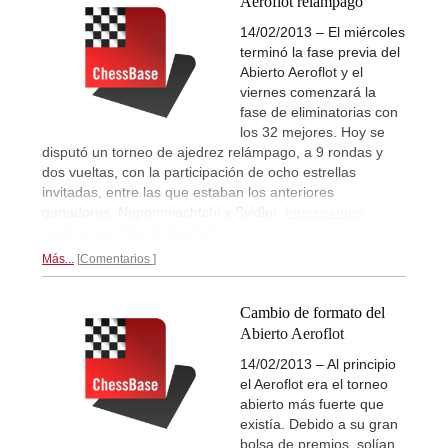
Aeroflot relámpago
14/02/2013 – El miércoles
terminó la fase previa del
Abierto Aeroflot y el
viernes comenzará la
fase de eliminatorias con
los 32 mejores. Hoy se
disputó un torneo de ajedrez relámpago, a 9 rondas y
dos vueltas, con la participación de ocho estrellas
invitadas, entre las que estaban los anteriores
ganadores Nepomniachtchi y Svidler.
Impresiones
gráficas por Eteri Kubashvili...
Más...
Comentarios
Cambio de formato del
Abierto Aeroflot
14/02/2013 – Al principio
el Aeroflot era el torneo
abierto más fuerte que
existía. Debido a su gran
bolsa de premios, solían