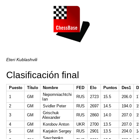
Eteri Kublashvili
Clasificación final
Puesto
Título
Nombre
FED
Elo
Puntos
Des1
D
Nepomniachtchi
1
GM
RUS
2723
15.5
206.0
1
Ian
2
GM
Svidler Peter
RUS
2697
14.5
194.0
1
Grischuk
3
GM
RUS
2860
14.0
207.0
1
Alexander
4
GM
Korobov Anton
UKR
2700
13.5
207.0
1
5
GM
Karjakin Sergey
RUS
2901
13.5
204.0
1
Savchenko