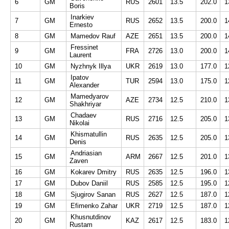
6
GM
RUS
2601
13.5
202.0
1
Boris
Inarkiev
7
GM
RUS
2652
13.5
200.0
1
Ernesto
8
GM
Mamedov Rauf
AZE
2651
13.5
200.0
1
Fressinet
9
GM
FRA
2726
13.0
200.0
1
Laurent
10
GM
Nyzhnyk Illya
UKR
2619
13.0
177.0
1
Ipatov
11
GM
TUR
2594
13.0
175.0
1
Alexander
Mamedyarov
12
GM
AZE
2734
12.5
210.0
1
Shakhriyar
Chadaev
13
GM
RUS
2716
12.5
205.0
1
Nikolai
Khismatullin
14
GM
RUS
2635
12.5
205.0
1
Denis
Andriasian
15
GM
ARM
2667
12.5
201.0
1
Zaven
16
GM
Kokarev Dmitry
RUS
2635
12.5
196.0
1
17
GM
Dubov Daniil
RUS
2585
12.5
195.0
1
18
GM
Sjugirov Sanan
RUS
2627
12.5
187.0
1
19
GM
Efimenko Zahar
UKR
2719
12.5
187.0
1
Khusnutdinov
20
GM
KAZ
2617
12.5
183.0
1
Rustam