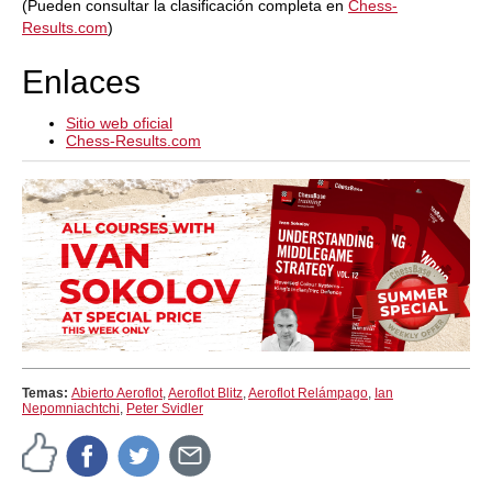
(Pueden consultar la clasificación completa en
Chess-
Results.com
)
Enlaces
Sitio web oficial
Chess-Results.com
Temas:
Abierto Aeroflot
,
Aeroflot Blitz
,
Aeroflot Relámpago
,
Ian
Nepomniachtchi
,
Peter Svidler