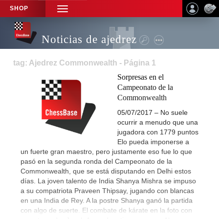
SHOP
TOGGLE
NAVIGATION
Noticias de ajedrez
tag: Ajedrez Commonwealth - Página 1
Sorpresas en el
Campeonato de la
Commonwealth
05/07/2017 – No suele
ocurrir a menudo que una
jugadora con 1779 puntos
Elo pueda imponerse a
un fuerte gran maestro, pero justamente eso fue lo que
pasó en la segunda ronda del Campeonato de la
Commonwealth, que se está disputando en Delhi estos
días. La joven talento de India Shanya Mishra se impuso
a su compatriota Praveen Thipsay, jugando con blancas
en una India de Rey. A la postre Shanya ganó la partida
con algo de suerte. El combate de kárate en la foto con