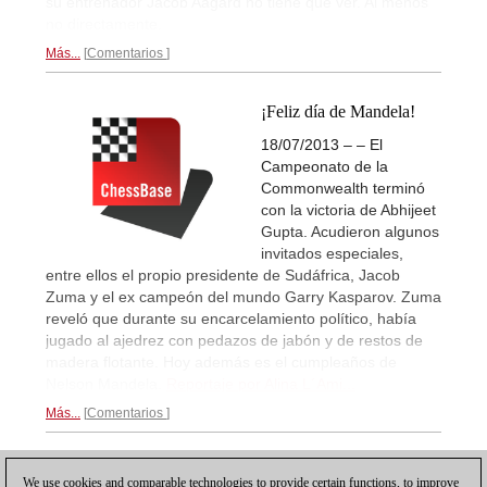
su entrenador Jacob Aagard no tiene que ver. Al menos
no directamente.
Más...
Comentarios
¡Feliz día de Mandela!
18/07/2013 – – El
Campeonato de la
Commonwealth terminó
con la victoria de Abhijeet
Gupta. Acudieron algunos
invitados especiales,
entre ellos el propio presidente de Sudáfrica, Jacob
Zuma y el ex campeón del mundo Garry Kasparov. Zuma
reveló que durante su encarcelamiento político, había
jugado al ajedrez con pedazos de jabón y de restos de
madera flotante. Hoy además es el cumpleaños de
Nelson Mandela.
Reportaje por Alina L´Ami...
Más...
Comentarios
1
We use cookies and comparable technologies to provide certain functions, to improve