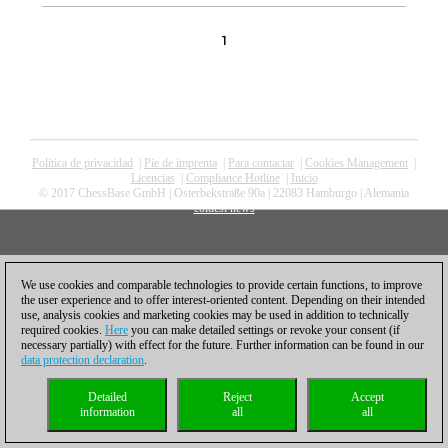
1
Política de privacidad
|
Pie de imprenta
|
Para contactar
|
Cookies Management
|
Licencias
|
Compliance Hotline
|
Inicio
© 2017 ChessBase GmbH | Osterbekstraße 90a | 22083 Hamburgo | Alemania
coldest news
We use cookies and comparable technologies to provide certain functions, to improve
the user experience and to offer interest-oriented content. Depending on their intended
use, analysis cookies and marketing cookies may be used in addition to technically
required cookies.
Here
you can make detailed settings or revoke your consent (if
necessary partially) with effect for the future. Further information can be found in our
data protection declaration
.
Detailed
Reject
Accept
information
all
all