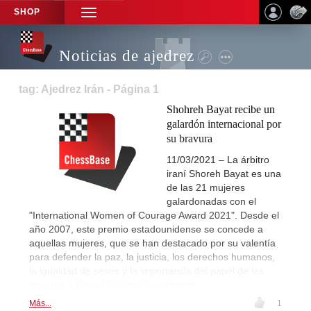
SHOP
TOGGLE
NAVIGATION
Noticias de ajedrez
tag: Ajedrez Irán - Página 1
Shohreh Bayat recibe un
galardón internacional por
su bravura
11/03/2021 – La árbitro
iraní Shoreh Bayat es una
de las 21 mujeres
galardonadas con el
"International Women of Courage Award 2021". Desde el
año 2007, este premio estadounidense se concede a
aquellas mujeres, que se han destacado por su valentía
para defender la paz, la justicia, los derechos humanos,
la igualdad de sexos y la importancia del papel de las
mujeres. | Foto: US State Department
Más...
1