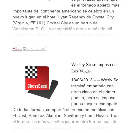
es el torneoo abierto más
importante del continente americano se celebró en un
nuevo lugar, en el hotel Hyatt Regency de Crystal City
(Virginia, EE.UU.) Crystal City es un barrio de
Washington D. C. La competición atrajo a más de mil
jugadores y algunos se llevaron importantes premios en
metálico.
Reportaje...
Más...
Comentarios
Wesley So se impuso en
Las Vegas
13/06/2013 – – Wesly So
terminó empatado con
otros cinco en el primer
puesto, pero se impuso
por su mejor desempate.
De todas formas, compartió el premio en metálico con
Ehlvest, Ramirez, Akobian, Sevillano y León Hoyos. Tras
el torneo, los más valientes jugaron otro torneo más, de
ajedrez relámpago, que igualmente fue ganado por