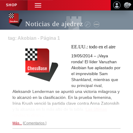
SHOP
TOGGLE
NAVIGATION
Noticias de ajedrez
tag: Akobian - Página 1
EE.UU.: todo en el aire
19/05/2014 – ¡Vaya
ronda! El líder Varuzhan
Akobian fue aplastado por
el imprevisible Sam
Shankland, mientras que
su principal rival,
Aleksandr Lenderman se apuntó una victoria milagrosa y
lo alcanzó en la clasificación. En la prueba femenina,
Irina Krush venció la partida clave contra Anna Zatonskih
y la alcanza en lo más alto de la tabla.
Las últimas
rondas lo dirán...
Más...
Comentarios