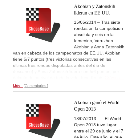
Akobian y Zatonskih
lideran en EE.UU.
15/05/2014 – Tras siete
rondas en la competición
absoluta y seis en la
femenina, Varuzhan
Akobian y Anna Zatonskih
van en cabeza de los campeonatos de EE.UU. Akobian
tiene 5/7 puntos (tres victorias consecutivas en las
últimas tres rondas disputadas antes del día de
descanso) y Anna Zatonskih lidera con 5/6 puntos, por
delante de su rival de toda la vida, Irina Krush.
Crónica...
Más...
Comentarios
Akobian ganó el World
Open 2013
18/07/2013 – – El World
Open 2013 tuvo lugar
entre el 29 de junio y el 7
de julio. Este año, el que