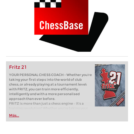
Fritz 21
YOUR PERSONAL CHESS COACH - Whether you’re
taking your first steps into the world of club
chess, or already playing at a tournament level:
with FRITZ, you can train more efficiently,
intelligently and with a more personalised
approach than ever before.
FRITZ is more than just a chess engine – it’s a
training revolution! Whether you’re taking your
first steps into the world of club chess, or already
Más...
playing at a tournament level: with FRITZ, you can
train more efficiently, intelligently and with a
more personalised approach than ever before.