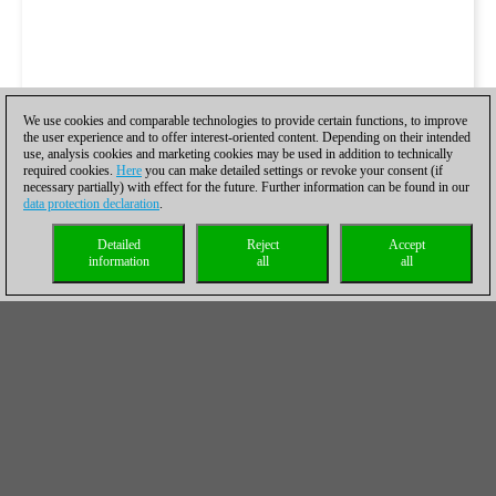
We use cookies and comparable technologies to provide certain functions, to improve
the user experience and to offer interest-oriented content. Depending on their intended
use, analysis cookies and marketing cookies may be used in addition to technically
required cookies.
Here
you can make detailed settings or revoke your consent (if
necessary partially) with effect for the future. Further information can be found in our
data protection declaration
.
Detailed
Reject
Accept
information
all
all