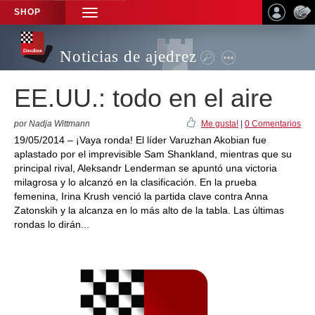
SHOP
TOGGLE
NAVIGATION
Noticias de ajedrez
EE.UU.: todo en el aire
por Nadja Wittmann
Me gusta!
|
0 Comentarios
19/05/2014 – ¡Vaya ronda! El líder Varuzhan Akobian fue
aplastado por el imprevisible Sam Shankland, mientras que su
principal rival, Aleksandr Lenderman se apuntó una victoria
milagrosa y lo alcanzó en la clasificación. En la prueba
femenina, Irina Krush venció la partida clave contra Anna
Zatonskih y la alcanza en lo más alto de la tabla. Las últimas
rondas lo dirán...