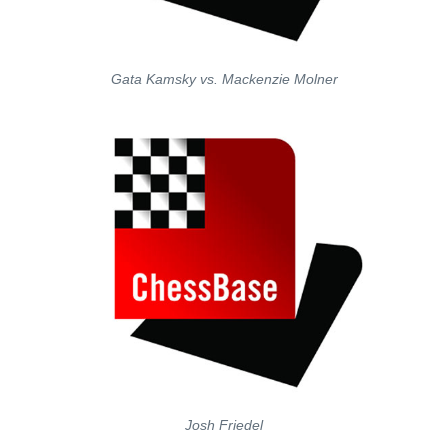
Gata Kamsky vs. Mackenzie Molner
Josh Friedel