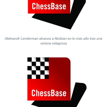
Aleksandr Lenderman alcanza a Akobian en lo más alto tras una
victoria milagrosa