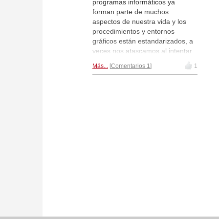
programas informáticos ya
forman parte de muchos
aspectos de nuestra vida y los
procedimientos y entornos
gráficos están estandarizados, a
veces nos atascamos al intentar
conseguir una determinada cosa
Más...
Comentarios 1
1
o cuando algo no funciona
correctamente. La familiaridad
con los ordenadores hace que
hayamos perdido el miedo a
realizar pruebas, pero cuando le
falle la inspiración y no dé con la
tecla, le explicamos la forma de
dar con la solución. | Dibujo:
ChessBase