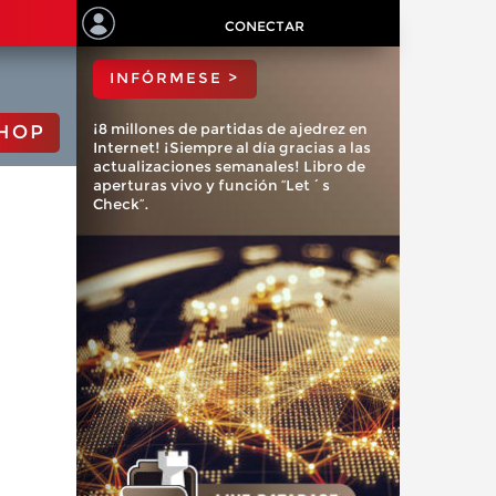
ChessBase?
CONECTAR
INFÓRMESE >
¡8 millones de partidas de ajedrez en
HOP
Internet! ¡Siempre al día gracias a las
actualizaciones semanales! Libro de
aperturas vivo y función “Let´s
Check”.