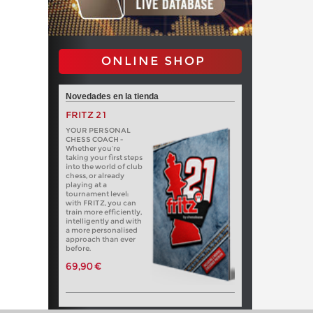
ONLINE SHOP
Novedades en la tienda
FRITZ 21
YOUR PERSONAL
CHESS COACH -
Whether you’re
taking your first steps
into the world of club
chess, or already
playing at a
tournament level:
with FRITZ, you can
train more efficiently,
intelligently and with
a more personalised
approach than ever
before.
69,90 €