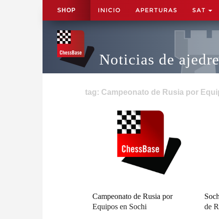
INICIO
APERTURAS
SAT
SHOP
Noticias de ajedr
tag: Campeonato de Rusia por Equi
Campeonato de Rusia por
Soch
Equipos en Sochi
de R