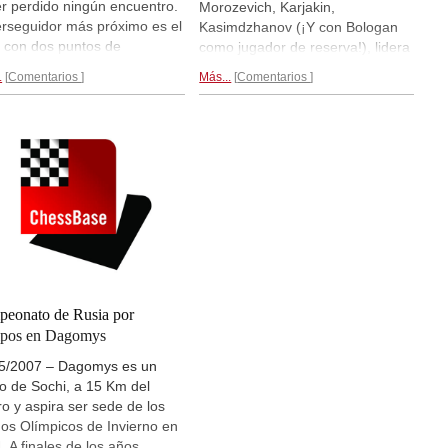
r perdido ningún encuentro.
Morozevich, Karjakin,
erseguidor más próximo es el
Kasimdzhanov (¡Y con Bologan
, con dos puntos de
como jugador de reserva!), lidera
entaja, que hasta el
la clasificación de la "Premiere
.
Comentarios
Más...
Comentarios
nto ha cedido dos
League". A continuación siguen el
tes. El enfrentamiento
Ural (7) y el Ekonomist (6). En la
cto entre los dos primeros
cuarta ronda, el Tomsk mostró
 aún pendiente. En el tercer
una excelente actuación,
r figuran los equipos Elara,
alcanzando un resultado de 5:1.
omist y Junost Moskvy.
Teniendo en cuenta que en
 no podía ser de otra
paralelo también se disputan las
ra, Sergey Tiviakov (foto) y
competiciones de la segunda liga
adre siguen activos sacando
"First League" (con 16 equipos),
antáneas y nos mandaron
así como el campeonato
as impresiones
fotográficas
femenino (con 14 equipos), se
e Dagomys...
puede decir, que está presente
eonato de Rusia por
en Dagomys la flor y nata del
ipos en Dagomys
ajedrez ruso.
Reportaje
5/2007 – Dagomys es un
ilustrado...
io de Sochi, a 15 Km del
ro y aspira ser sede de los
os Olímpicos de Invierno en
. A finales de los años