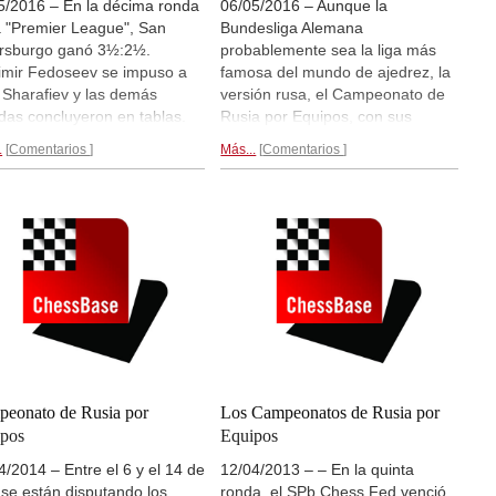
5/2016 – En la décima ronda
06/05/2016 – Aunque la
a "Premier League", San
Bundesliga Alemana
rsburgo ganó 3½:2½.
probablemente sea la liga más
imir Fedoseev se impuso a
famosa del mundo de ajedrez, la
 Sharafiev y las demás
versión rusa, el Campeonato de
idas concluyeron en tablas.
Rusia por Equipos, con sus
ú ganó el duelo contra
divisiones Premier League y
.
Comentarios
Más...
Comentarios
uli 5:1, con cuatro victorias
Higher League no es menos
as y dos tablas. Así que San
interesante. Participan estrellas
rsburgo se corona campeón
de la flor y nata internacional del
13 puntos, seguido por
ajedrez como Kramnik, Karjakin,
ú con 12 y Siberia fue
Svidler, Leinier Domínguez, etc.
ce con 10. El equipo
Crónica tras 6 rondas...
talino ganó el oro en la
ba femenina.
Reportaje
..
eonato de Rusia por
Los Campeonatos de Rusia por
pos
Equipos
4/2014 – Entre el 6 y el 14 de
12/04/2013 – – En la quinta
l se están disputando los
ronda, el SPb Chess Fed venció