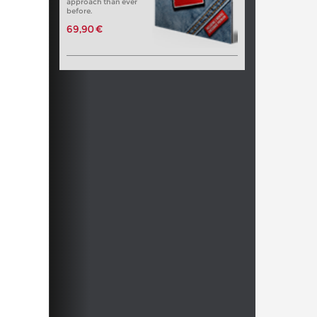
approach than ever
before.
69,90 €