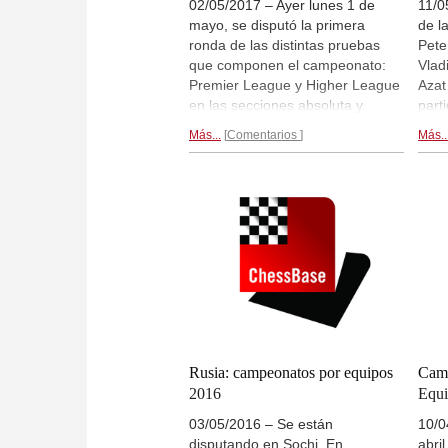
02/05/2017 – Ayer lunes 1 de
11/0
mayo, se disputó la primera
de l
ronda de las distintas pruebas
Pete
que componen el campeonato:
Vlad
Premier League y Higher League
Azat
en las secciones absoluta y
part
femenina, así como las
Mosc
Más...
Comentarios
Más..
competiciones para veteranos y
Zhig
juveniles. En la prueba principal
negr
se estrenaron con victorias
Pete
Novosibirsk, San Petersburgo y
con 
SHSM Moscú.
Mosc
bron
capi
prue
final.
Rusia: campeonatos por equipos
Camp
2016
Equi
03/05/2016 – Se están
10/0
disputando en Sochi. En
abri