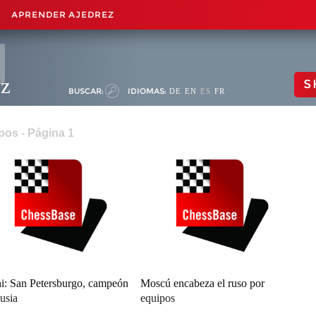
APRENDER AJEDREZ
ez
S
BUSCAR:
IDIOMAS:
DE
EN
ES
FR
pos - Página 1
i: San Petersburgo, campeón
Moscú encabeza el ruso por
usia
equipos