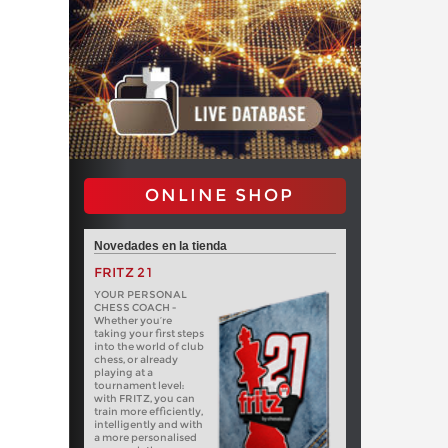
ONLINE SHOP
Novedades en la tienda
FRITZ 21
YOUR PERSONAL
CHESS COACH -
Whether you’re
taking your first steps
into the world of club
chess, or already
playing at a
tournament level:
with FRITZ, you can
train more efficiently,
intelligently and with
a more personalised