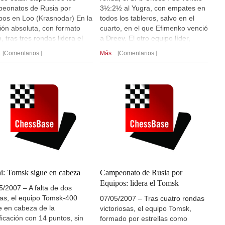
eonatos de Rusia por
3½:2½ al Yugra, con empates en
pos en Loo (Krasnodar) En la
todos los tableros, salvo en el
ión absoluta, con formato
cuarto, en el que Efimenko venció
, tras tres rondas lidera el
a Dreev. El otro equipo líder,
 "Malaquita" (con Karjakin,
Malakhit venció al Kazan por 4:2,
.
Comentarios
Más...
Comentarios
chuk, Leko, Shirov, Malakhov,
con triunfos de Grischuk sobre
lev, Lysy y Bologan) En la
Timofeev de y Riantsev ante
ba femenina, que es una
Hasangatin. En la prueba
, lideran Ugra y SHsM Moscú.
femenina, una liga con solo 6
 3 rondas...
equipos, tras cuatro rondas lidera
el Ugra.
Ambas competiciones...
i: Tomsk sigue en cabeza
Campeonato de Rusia por
Equipos: lidera el Tomsk
5/2007 – A falta de dos
as, el equipo Tomsk-400
07/05/2007 – Tras cuatro rondas
e en cabeza de la
victoriosas, el equipo Tomsk,
ificación con 14 puntos, sin
formado por estrellas como