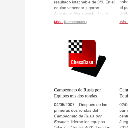
habe
resultado intachable de 9/9. En el
El p
equipo vencedor jugaron
Ural
Alexander Morozevich, Dimitri
desv
Jakovenko, Sergey Karjakin,
Más...
Comentarios
Más..
mome
Rustam Kasimdzhanov y Victor
empa
Bologan. El segundo lugar fue
dire
ocupado por el
Ural Ekaterinburg
,
está
con Radjabov, Grischuk, Shirov y
luga
Akopian. La competición
Ekon
femenina, más apretada, la ganó
Como
el
Ladya Kazan
, equipo de las
mane
maestras internacionales Alisa
su m
Galliamova, Elena Zaiatz e Inna
inst
Gaponenko, seguido por el
Ural
nuev
Sur
y el
ABC Krasnoturyinsk
.
desd
Reportaje final...
Campeonato de Rusia por
Camp
Equipos tras dos rondas
Equ
04/05/2007 – Después de las
02/0
primeras dos rondas del
barr
Campeonato de Rusia por
cent
Equipos,
lideran los equipos
Jueg
"Elara" y "Tomsk-400". Los dos
2014