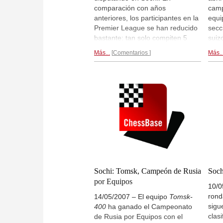
comparación con años
camp
anteriores, los participantes en la
equi
Premier League se han reducido
secc
bastante: tan solo compiten 5
suizo
equipos. Eso sí, militan muchas
club
Más...
Comentarios
Más..
estrellas en ellos, incluido el
Gris
aspirante Karjakin. También se
Moty
disputan la Higher Leage (23
prue
clubes, suizo), una prueba para
liga
veteranos y dos para juveniles,
Tras
además de la Liga Femenina (9
clubes).
Siberia arrancó con
victoria...
Sochi: Tomsk, Campeón de Rusia
Soch
por Equipos
10/0
rond
14/05/2007 – El equipo
Tomsk-
sigu
400
ha ganado el Campeonato
clas
de Rusia por Equipos con el