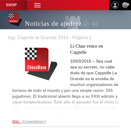
SHOP
TOGGLE
NAVIGATION
Noticias de ajedrez
tag: Capelle la Grande 2015 - Página 1
Li Chao vence en
Cappelle
10/03/2015 – Sea cual
sea su secreto, no cabe
duda de que Cappelle La
Grande es la envidia de
muchos organizadores de
torneos de todo el mundo y por una simple razón: 555
jugadores. El tradicional abierto llega a su XXXI edición y
sigue fortaleciéndose. Este año el ganador fue el chino Li
Chao, al frente de un pelotón de GM y de un ejército de
entusiastas.
Reportaje gráfico por Alina l'Ami...
Más...
Comentarios