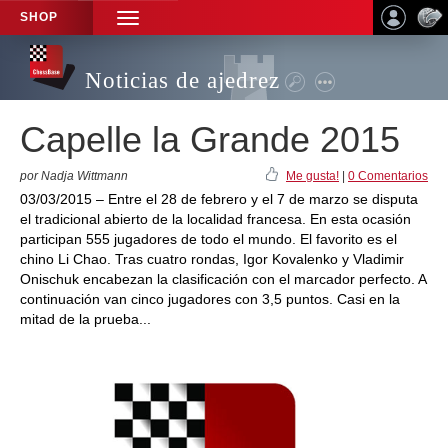
SHOP
TOGGLE
NAVIGATION
Noticias de ajedrez
Capelle la Grande 2015
por Nadja Wittmann
Me gusta!
|
0 Comentarios
03/03/2015 – Entre el 28 de febrero y el 7 de marzo se disputa
el tradicional abierto de la localidad francesa. En esta ocasión
participan 555 jugadores de todo el mundo. El favorito es el
chino Li Chao. Tras cuatro rondas, Igor Kovalenko y Vladimir
Onischuk encabezan la clasificación con el marcador perfecto. A
continuación van cinco jugadores con 3,5 puntos. Casi en la
mitad de la prueba...