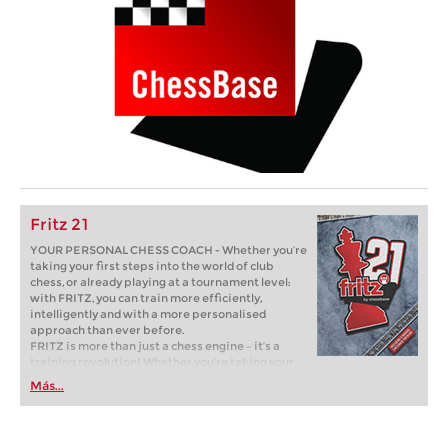
Fritz 21
YOUR PERSONAL CHESS COACH - Whether you’re
taking your first steps into the world of club
chess, or already playing at a tournament level:
with FRITZ, you can train more efficiently,
intelligently and with a more personalised
approach than ever before.
FRITZ is more than just a chess engine – it’s a
training revolution! Whether you’re taking your
first steps into the world of club chess, or already
Más...
playing at a tournament level: with FRITZ, you can
train more efficiently, intelligently and with a
more personalised approach than ever before.