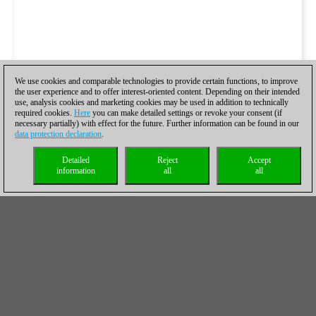
We use cookies and comparable technologies to provide certain functions, to improve
the user experience and to offer interest-oriented content. Depending on their intended
use, analysis cookies and marketing cookies may be used in addition to technically
required cookies.
Here
you can make detailed settings or revoke your consent (if
necessary partially) with effect for the future. Further information can be found in our
data protection declaration
.
Detailed
Reject
Accept
information
all
all