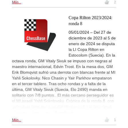
Más...
2
Copa Rilton 2023/2024:
ronda 8
05/01/2024 – Del 27 de
diciembre de 2023 al 5 de
enero de 2024 se disputa
la LI Copa Rilton en
Estocolom (Suecia). En la
octava ronda, GM Vitaly Sivuk se impuso con negras al
maestro internacional, Edvin Trost. En la mesa dos, GM
Erik Blomqvist sufrió una derrota con blancas frente al MI
Yahli Sokolovky. Nico Chasin y Yair Parkhov empataron
en el tercer tablero. Tras ocho rondas y a falta de la
última, GM Vitaly Sivuk (Suecia, Elo 2490) manda en
solitario con 7/8 puntos.. El más cercano perseguidor es
el MI israelí Yahli Sokolovsky. Crónica de la ronda 8, con
galería de fotos por Lars OA Hedlund.| En la foto: Anna
Cramling | Foto: Lars OA Hedlund
Más...
1