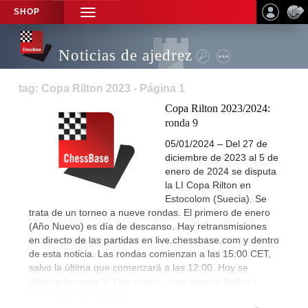
SHOP
TOGGLE
NAVIGATION
Noticias de ajedrez
tag: Copa Rilton 2023 - Página 1
Copa Rilton 2023/2024:
ronda 9
05/01/2024 – Del 27 de
diciembre de 2023 al 5 de
enero de 2024 se disputa
la LI Copa Rilton en
Estocolom (Suecia). Se
trata de un torneo a nueve rondas. El primero de enero
(Año Nuevo) es día de descanso. Hay retransmisiones
en directo de las partidas en live.chessbase.com y dentro
de esta noticia. Las rondas comienzan a las 15:00 CET,
salvo la última que comenzará a las 12:00. Hoy se
disputa la ronda 9. | En la foto: Juan Manuel Bellón |
Foto: Lars OA Hedlund