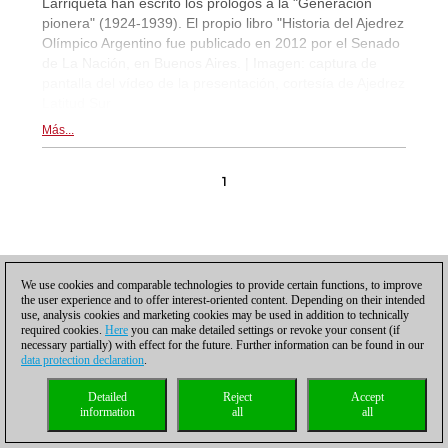
Larriqueta han escrito los prólogos a la "Generación
pionera" (1924-1939). El propio libro "Historia del Ajedrez
Olímpico Argentino fue publicado en 2012 por el Senado
de La Nación, en Buenos Aires. | Imagen: captura de
pantalla del vídeo de la presentación, cortesía de Ajedrez
Latitud Sur
Más...
1
We use cookies and comparable technologies to provide certain functions, to improve
the user experience and to offer interest-oriented content. Depending on their intended
Política de privacidad
|
Pie de imprenta
|
Para contactar
|
Cookies Management
|
use, analysis cookies and marketing cookies may be used in addition to technically
Licencias
|
Compliance Hotline
|
Inicio
required cookies.
Here
you can make detailed settings or revoke your consent (if
© 2017 ChessBase GmbH | Osterbekstraße 90a | 22083 Hamburgo | Alemania
necessary partially) with effect for the future. Further information can be found in our
coldest news
data protection declaration
.
Detailed
Reject
Accept
information
all
all