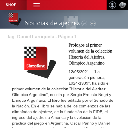
SHOP
TOGGLE
NAVIGATION
Noticias de ajedrez
tag: Daniel Larriqueta - Página 1
Prólogos al primer
volumen de la colección
Historia del Ajedrez
Olimpico Argentino
12/05/2021 – "La
generación pionera,
1924-1939", ha sido el
primer volumen de la colección "Historia del Ajedrez
Olímpico Argentino", escrita por Sergio Ernesto Negri y
Enrique Arguiñariz. El libro fue editado por el Senado de
la Nación. En el libro se habla de los comienzos de las
olimpíadas de ajedrez, de la fundación de la FIDE, el
ingreso del ajedrez a América y la evolución de la
práctica del juego en Argentina. Oscar Panno y Daniel