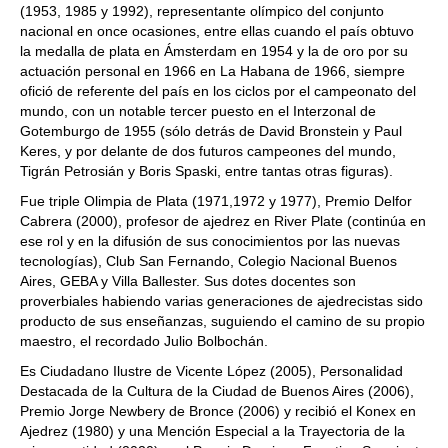
(1953, 1985 y 1992), representante olímpico del conjunto
nacional en once ocasiones, entre ellas cuando el país obtuvo
la medalla de plata en Ámsterdam en 1954 y la de oro por su
actuación personal en 1966 en La Habana de 1966, siempre
ofició de referente del país en los ciclos por el campeonato del
mundo, con un notable tercer puesto en el Interzonal de
Gotemburgo de 1955 (sólo detrás de David Bronstein y Paul
Keres, y por delante de dos futuros campeones del mundo,
Tigrán Petrosián y Boris Spaski, entre tantas otras figuras).
Fue triple Olimpia de Plata (1971,1972 y 1977), Premio Delfor
Cabrera (2000), profesor de ajedrez en River Plate (continúa en
ese rol y en la difusión de sus conocimientos por las nuevas
tecnologías), Club San Fernando, Colegio Nacional Buenos
Aires, GEBA y Villa Ballester. Sus dotes docentes son
proverbiales habiendo varias generaciones de ajedrecistas sido
producto de sus enseñanzas, suguiendo el camino de su propio
maestro, el recordado Julio Bolbochán.
Es Ciudadano Ilustre de Vicente López (2005), Personalidad
Destacada de la Cultura de la Ciudad de Buenos Aires (2006),
Premio Jorge Newbery de Bronce (2006) y recibió el Konex en
Ajedrez (1980) y una Mención Especial a la Trayectoria de la