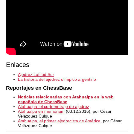
Enlaces
Ajedrez Latitud Sur
La historia del ajedrez olímpico argentino
Reportajes en ChessBase
Noticias relacionadas con Atahualpa en la web
española de ChessBase
Atahualpa: el cortometraje de ajedrez
Atahualpa en memoriam
(03.12.2016), por César
Velázquez Culque
Atahualpa, el primer ajedrecista de América
, por César
Velázquez Culque