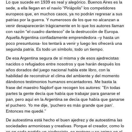
Lo que sucede en 1939 es real y alegórico. Buenos Aires es la
sede, a ella llegan en el navío “Piriápolis” los competidores
europeos que, en muchos casos, ya no podrán regresar a sus
patrias por la guerra. Y numerosos de los que no alcanzan a
venir desaparecerán trágicamente en lo que los autores llaman
con razón “el cuadro dantesco” de la destrucción de Europa.
Aquella Argentina confiadamente emprendedora –y hasta un
poco presuntuosa- los tentará a venir y luego les ofrecerá una
segunda patria. Es todo un símbolo, todo un tiempo.
De esa Argentina segura de sí misma y de esos ajedrecistas
nacidos o refugiados entre nosotros y que harán después los
años dorados del juego nacional habla este libro, con la
habilidad de reconstruir el clima del ambiente y del momento
dándonos testimonios humanos encantadores. Me basta la
frase del maestro Najdorf que recogen los autores: “En todas
partes la gente decía que había que trabajar para ganarse el
pan, pero aquí en la Argentina se decía que había que ganarse
el puchero. Yo me dije, ‘puchero es más grande que pan’.
Entonces me quedé.”
De autoestima está hecho el buen ajedrez y de autoestima las
sociedades armoniosas y creativas. Porque el creador, como lo
es en cada partida un ajedrecista, se protege y se anima en el