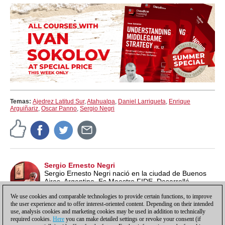
Temas:
Ajedrez Latitud Sur
,
Atahualpa
,
Daniel Larriqueta
,
Enrique
Arguiñariz
,
Oscar Panno
,
Sergio Negri
Sergio Ernesto Negri
Sergio Ernesto Negri nació en la ciudad de Buenos
Aires, Argentina. Es Maestro FIDE. Desarrolló
estudios sobre la relación del ajedrez con la cultura y
We use cookies and comparable technologies to provide certain functions, to improve
la historia.
the user experience and to offer interest-oriented content. Depending on their intended
use, analysis cookies and marketing cookies may be used in addition to technically
required cookies.
Here
you can make detailed settings or revoke your consent (if