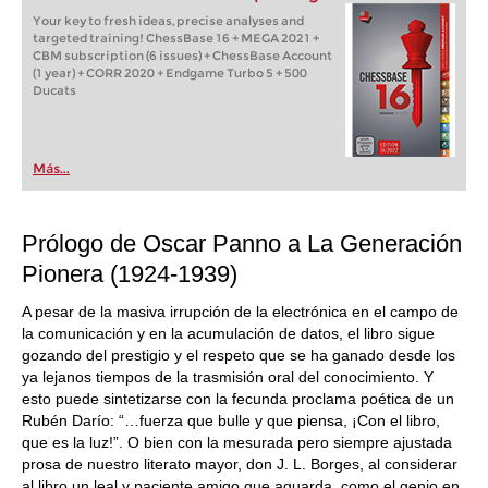
Your key to fresh ideas, precise analyses and
targeted training! ChessBase 16 + MEGA 2021 +
CBM subscription (6 issues) + ChessBase Account
(1 year) + CORR 2020 + Endgame Turbo 5 + 500
Ducats
Más...
Prólogo de Oscar Panno a La Generación
Pionera (1924-1939)
A pesar de la masiva irrupción de la electrónica en el campo de
la comunicación y en la acumulación de datos, el libro sigue
gozando del prestigio y el respeto que se ha ganado desde los
ya lejanos tiempos de la trasmisión oral del conocimiento. Y
esto puede sintetizarse con la fecunda proclama poética de un
Rubén Darío: “…fuerza que bulle y que piensa, ¡Con el libro,
que es la luz!”. O bien con la mesurada pero siempre ajustada
prosa de nuestro literato mayor, don J. L. Borges, al considerar
al libro un leal y paciente amigo que aguarda, como el genio en