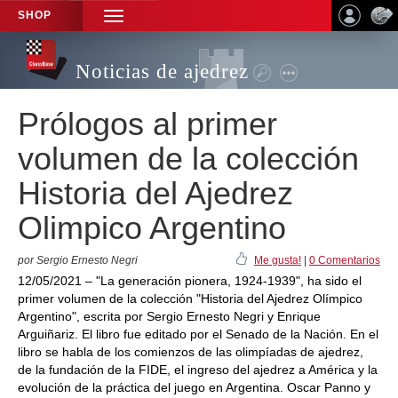
SHOP
TOGGLE
NAVIGATION
Noticias de ajedrez
Prólogos al primer
volumen de la colección
Historia del Ajedrez
Olimpico Argentino
por Sergio Ernesto Negri
Me gusta!
|
0 Comentarios
12/05/2021 – "La generación pionera, 1924-1939", ha sido el
primer volumen de la colección "Historia del Ajedrez Olímpico
Argentino", escrita por Sergio Ernesto Negri y Enrique
Arguiñariz. El libro fue editado por el Senado de la Nación. En el
libro se habla de los comienzos de las olimpíadas de ajedrez,
de la fundación de la FIDE, el ingreso del ajedrez a América y la
evolución de la práctica del juego en Argentina. Oscar Panno y