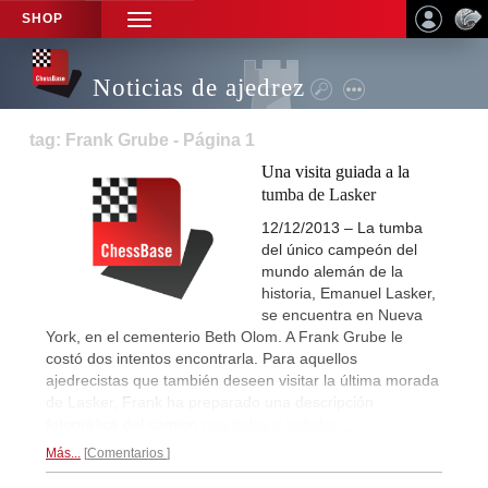
SHOP
TOGGLE
NAVIGATION
Noticias de ajedrez
tag: Frank Grube - Página 1
Una visita guiada a la
tumba de Lasker
12/12/2013 – La tumba
del único campeón del
mundo alemán de la
historia, Emanuel Lasker,
se encuentra en Nueva
York, en el cementerio Beth Olom. A Frank Grube le
costó dos intentos encontrarla. Para aquellos
ajedrecistas que también deseen visitar la última morada
de Lasker, Frank ha preparado una descripción
fotográfica del camino
con pelos y señales...
Más...
Comentarios