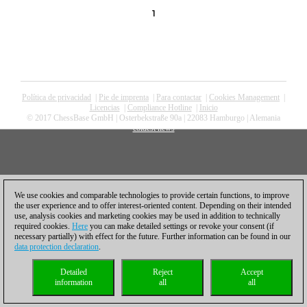
1
Política de privacidad
|
Pie de imprenta
|
Para contactar
|
Cookies Management
|
Licencias
|
Compliance Hotline
|
Inicio
© 2017 ChessBase GmbH | Osterbekstraße 90a | 22083 Hamburgo | Alemania
coldest news
We use cookies and comparable technologies to provide certain functions, to improve
the user experience and to offer interest-oriented content. Depending on their intended
use, analysis cookies and marketing cookies may be used in addition to technically
required cookies.
Here
you can make detailed settings or revoke your consent (if
necessary partially) with effect for the future. Further information can be found in our
data protection declaration
.
Detailed
Reject
Accept
information
all
all