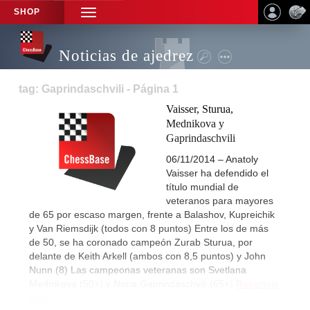
SHOP
TOGGLE
NAVIGATION
Noticias de ajedrez
tag: Gaprindaschvili - Página 1
Vaisser, Sturua,
Mednikova y
Gaprindaschvili
06/11/2014 – Anatoly
Vaisser ha defendido el
título mundial de
veteranos para mayores
de 65 por escaso margen, frente a Balashov, Kupreichik
y Van Riemsdijk (todos con 8 puntos) Entre los de más
de 50, se ha coronado campeón Zurab Sturua, por
delante de Keith Arkell (ambos con 8,5 puntos) y John
Nunn (8) Las campeonas veteranas son Svetlana
Mednikova (50+) y Nona Gaprindaschvili (65+)
Reportaje
final...