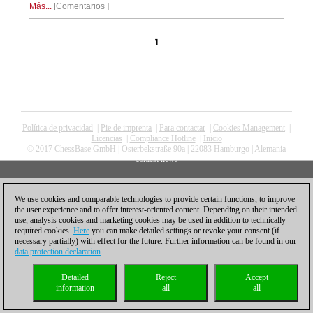
Más...
Comentarios
1
Política de privacidad
|
Pie de imprenta
|
Para contactar
|
Cookies Management
|
Licencias
|
Compliance Hotline
|
Inicio
© 2017 ChessBase GmbH | Osterbekstraße 90a | 22083 Hamburgo | Alemania
coldest news
We use cookies and comparable technologies to provide certain functions, to improve
the user experience and to offer interest-oriented content. Depending on their intended
use, analysis cookies and marketing cookies may be used in addition to technically
required cookies.
Here
you can make detailed settings or revoke your consent (if
necessary partially) with effect for the future. Further information can be found in our
data protection declaration
.
Detailed
Reject
Accept
information
all
all