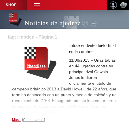
SHOP
TOGGLE
NAVIGATION
Noticias de ajedrez
tag: Hebden - Página 1
Intrascendente duelo final
en la cumbre
11/08/2013 – Unas tablas
en 44 jugadas contra su
principal rival Gawain
Jones le dieron
oficialmente el título de
campeón británico 2013 a David Howell, de 22 años, que
terminó destacado con un punto y medio de colchón y un
rendimiento de 2768. El segundo puesto lo compartieron
ex aequo
tres jugadores con 8.0/11 Jones, Stephen
Gordon y Mark Hebden.
Más...
Comentarios