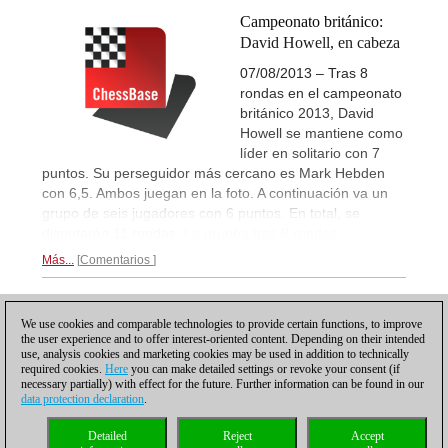
Campeonato británico:
David Howell, en cabeza
07/08/2013 – Tras 8
rondas en el campeonato
británico 2013, David
Howell se mantiene como
líder en solitario con 7
puntos. Su perseguidor más cercano es Mark Hebden
con 6,5. Ambos juegan en la foto. A continuación va un
grupo de seis jugadores con 6 puntos. En total, se
disputarán 11 rondas.
La prueba tras 8 rondas...
Más...
Comentarios
1
We use cookies and comparable technologies to provide certain functions, to improve
the user experience and to offer interest-oriented content. Depending on their intended
use, analysis cookies and marketing cookies may be used in addition to technically
required cookies.
Here
you can make detailed settings or revoke your consent (if
necessary partially) with effect for the future. Further information can be found in our
data protection declaration
.
Política de privacidad
|
Pie de imprenta
|
Para contactar
|
Cookies Management
|
Detailed
Reject
Accept