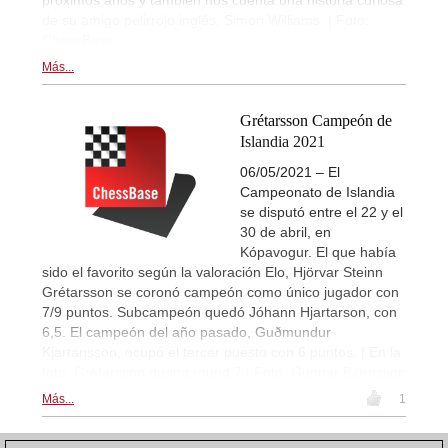
próximos años y también nos cuenta una historia curiosa
de su amigo pelirrojo inglés, Simon Williams. | Foto:
ChessBase
Más...
Grétarsson Campeón de
Islandia 2021
06/05/2021 – El
Campeonato de Islandia
se disputó entre el 22 y el
30 de abril, en
Kópavogur. El que había
sido el favorito según la valoración Elo, Hjörvar Steinn
Grétarsson se coronó campeón como único jugador con
7/9 puntos. Subcampeón quedó Jóhann Hjartarson, con
6,5. El campeón del año pasado, Guðmundur
Kjartansson, ocupó el tercer puesto con 6 puntos. | En la
foto: Grétarsson during round 7 | Foto: Gunnar Björnsson
Más...
1