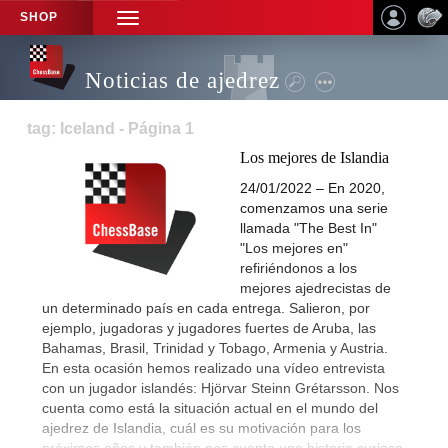
SHOP
TOGGLE
NAVIGATION
Noticias de ajedrez
tag: Iceland - Página 1
Los mejores de Islandia
24/01/2022 – En 2020,
comenzamos una serie
llamada "The Best In"
"Los mejores en"
refiriéndonos a los
mejores ajedrecistas de
un determinado país en cada entrega. Salieron, por
ejemplo, jugadoras y jugadores fuertes de Aruba, las
Bahamas, Brasil, Trinidad y Tobago, Armenia y Austria.
En esta ocasión hemos realizado una vídeo entrevista
con un jugador islandés: Hjörvar Steinn Grétarsson. Nos
cuenta como está la situación actual en el mundo del
ajedrez de Islandia, cuál es su motivación para los