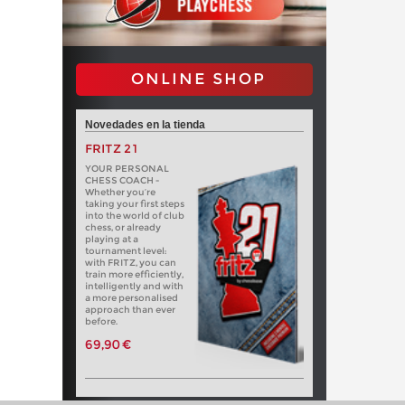
ONLINE SHOP
Novedades en la tienda
FRITZ 21
YOUR PERSONAL
CHESS COACH -
Whether you’re
taking your first steps
into the world of club
chess, or already
playing at a
tournament level:
with FRITZ, you can
train more efficiently,
intelligently and with
a more personalised
approach than ever
before.
69,90 €