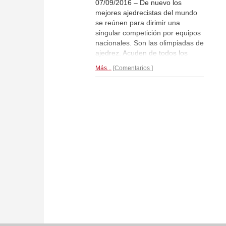
07/09/2016 – De nuevo los
mejores ajedrecistas del mundo
se reúnen para dirimir una
singular competición por equipos
nacionales. Son las olimpiadas de
ajedrez. Acuden de todos los
rincones del orbe:
Gens Una
Más...
Comentarios
Sumus
, somos una familia, reza
el lema de la FIDE, que en este
acontecimiento tan multitudinario
cobra pleno sentido. Una gran
familia que habla un lenguaje
común, codificado en España, en
Valencia, a finales del siglo XV.
Artículo exclusivo por José
Antonio Garzón...