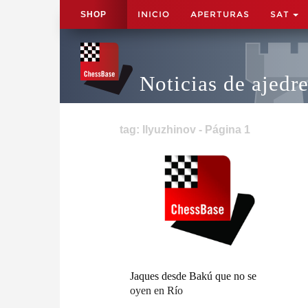
INICIO
APERTURAS
SAT
SHOP
Noticias de ajedr
tag: Ilyuzhinov - Página 1
Jaques desde Bakú que no se
oyen en Río