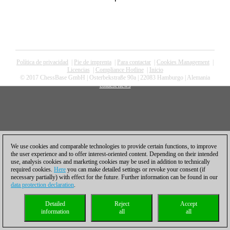
Política de privacidad
|
Pie de imprenta
|
Para contactar
|
Cookies Management
|
Licencias
|
Compliance Hotline
|
Inicio
© 2017 ChessBase GmbH | Osterbekstraße 90a | 22083 Hamburgo | Alemania
coldest news
We use cookies and comparable technologies to provide certain functions, to improve
the user experience and to offer interest-oriented content. Depending on their intended
use, analysis cookies and marketing cookies may be used in addition to technically
required cookies.
Here
you can make detailed settings or revoke your consent (if
necessary partially) with effect for the future. Further information can be found in our
data protection declaration
.
Detailed
Reject
Accept
information
all
all