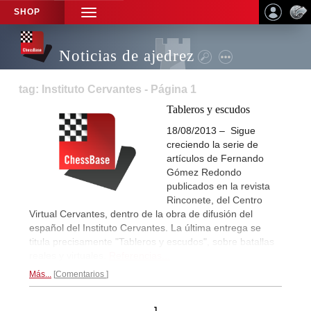
SHOP
TOGGLE
NAVIGATION
Noticias de ajedrez
tag: Instituto Cervantes - Página 1
Tableros y escudos
18/08/2013 – Sigue
creciendo la serie de
artículos de Fernando
Gómez Redondo
publicados en la revista
Rinconete, del Centro
Virtual Cervantes, dentro de la obra de difusión del
español del Instituto Cervantes. La última entrega se
titula precisamente "Tableros y escudos", sobre batallas
reales y virtuales.
Referencias...
Más...
Comentarios
1