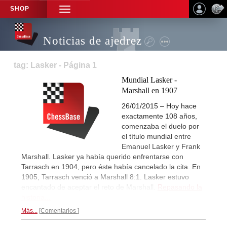
SHOP
TOGGLE
NAVIGATION
Noticias de ajedrez
tag: Lasker - Página 1
Mundial Lasker -
Marshall en 1907
26/01/2015 – Hoy hace
exactamente 108 años,
comenzaba el duelo por
el título mundial entre
Emanuel Lasker y Frank
Marshall. Lasker ya había querido enfrentarse con
Tarrasch en 1904, pero éste había cancelado la cita. En
1905, Tarrasch venció a Marshall 8:1. Lasker estuvo
encantado de aceptar el reto de Marshall.
Repasando la
historia...
Más...
Comentarios