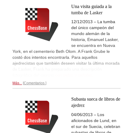
Una visita guiada a la
tumba de Lasker
12/12/2013 – La tumba
del único campeón del
mundo alemán de la
historia, Emanuel Lasker,
se encuentra en Nueva
York, en el cementerio Beth Olom. A Frank Grube le
costó dos intentos encontrarla. Para aquellos
ajedrecistas que también deseen visitar la última morada
de Lasker, Frank ha preparado una descripción
fotográfica del camino
con pelos y señales...
Más...
Comentarios
Subasta sueca de libros de
ajedrez
04/06/2013 – Los
aficionados de Lund, en
el sur de Suecia, celebran
subastas de libros de