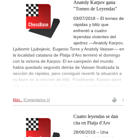
Anatoly Karpov gana
"Torneo de Leyendas"
03/07/2018 – El torneo de
rápidas y blitz que
enfrentó a cuatro
leyendas vivientes del
ajedrez —Anatoly Karpov,
Ljubomir Ljubojevic, Eugenio Torre y Anatoly Vaisser— en
la localidad catalana de Platja d'Aro terminó el domingo
con la victoria de Karpov. El ex-campeón del mundo
había quedado segundo detrás de Vaisser finalizada la
sección de rápidas, pero consiguió revertir la situación a
su favor en la sección de blitz. Finalmente, Karpov ganó
con una puntuación de 12½/18, por delante de Vaisser,
quien quedó con 12/18. | Foto: David Llada
Más...
Comentarios 1
3
Cuatro leyendas se dan
cita en Platja d'Aro
28/06/2018 – Una