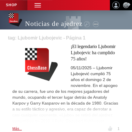
SHOP
TOGGLE
NAVIGATION
Noticias de ajedrez
tag: Ljubomir Ljubojevic - Página 1
¡El legendario Ljubomir
Ljubojevic ha cumplido
75 años!
05/11/2025 – Ljubomir
Ljubojević cumplió 75
años el domingo 2 de
noviembre. En el apogeo
de su carrera, fue uno de los mejores jugadores del
mundo, ocupando el tercer lugar detrás de Anatoly
Karpov y Garry Kasparov en la década de 1980. Gracias
a su estilo táctico y agresivo, era capaz de derrotar a
casi cualquier oponente. «Ljubo» se retiró del ajedrez
competitivo en 2010. | Foto: Dagobert Kohlmeyer
Más...
1