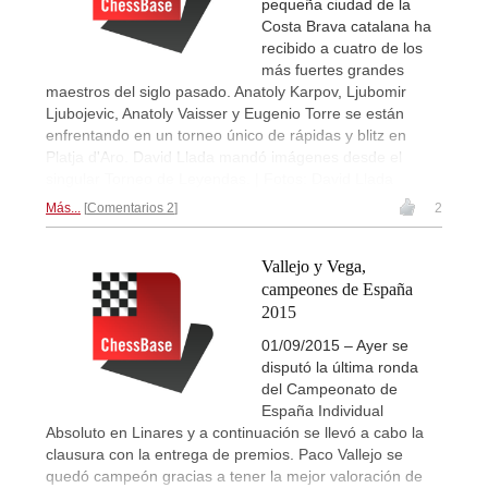
pequeña ciudad de la
Costa Brava catalana ha
recibido a cuatro de los
más fuertes grandes
maestros del siglo pasado. Anatoly Karpov, Ljubomir
Ljubojevic, Anatoly Vaisser y Eugenio Torre se están
enfrentando en un torneo único de rápidas y blitz en
Platja d'Aro. David Llada mandó imágenes desde el
singular Torneo de Leyendas. | Fotos: David Llada
Más...
Comentarios 2
2
Vallejo y Vega,
campeones de España
2015
01/09/2015 – Ayer se
disputó la última ronda
del Campeonato de
España Individual
Absoluto en Linares y a continuación se llevó a cabo la
clausura con la entrega de premios. Paco Vallejo se
quedó campeón gracias a tener la mejor valoración de