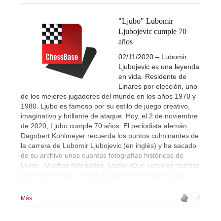
"Ljubo" Lubomir
Ljubojevic cumple 70
años
02/11/2020 – Lubomir
Ljubojevic es una leyenda
en vida. Residente de
Linares por elección, uno
de los mejores jugadores del mundo en los años 1970 y
1980. Ljubo es famoso por su estilo de juego creativo,
imaginativo y brillante de ataque. Hoy, el 2 de noviembre
de 2020, Ljubo cumple 70 años. El periodista alemán
Dagobert Kohlmeyer recuerda los puntos culminantes de
la carrera de Lubomir Ljubojevic (en inglés) y ha sacado
de su archivo unas cuantas fotografías históricas de
Ljubo. ¡Muchas felicidades, Ljubo! ¡Que cumplas muchos
años felices más! | Fotos: Dagobert Kohlmeyer, Dutch
National Archive, David Llada
Más...
4