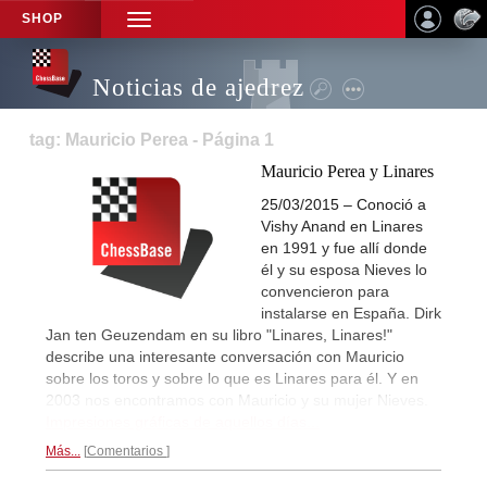
SHOP
TOGGLE
NAVIGATION
Noticias de ajedrez
tag: Mauricio Perea - Página 1
Mauricio Perea y Linares
25/03/2015 – Conoció a
Vishy Anand en Linares
en 1991 y fue allí donde
él y su esposa Nieves lo
convencieron para
instalarse en España. Dirk
Jan ten Geuzendam en su libro "Linares, Linares!"
describe una interesante conversación con Mauricio
sobre los toros y sobre lo que es Linares para él. Y en
2003 nos encontramos con Mauricio y su mujer Nieves.
Impresiones gráficas de aquellos días...
Más...
Comentarios