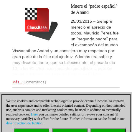
Muere el ‘padre español’
de Anand
25/03/2015 – Siempre
mereció el aprecio de
todos. Mauricio Perea fue
un "segundo padre" para
el excampeón del mundo
Viswanathan Anand y un consejero muy respetado por
gran parte de la élite del ajedrez. Además era sabio y
muy discreto; tanto, que su fallecimiento, el pasado día
13, a los 91 años, casi pasa desapercibido, a petición
propia.
Obituario por Leontxo García en El País...
Más...
Comentarios
1
We use cookies and comparable technologies to provide certain functions, to improve
the user experience and to offer interest-oriented content. Depending on their intended
use, analysis cookies and marketing cookies may be used in addition to technically
required cookies.
Here
you can make detailed settings or revoke your consent (if
necessary partially) with effect for the future. Further information can be found in our
data protection declaration
.