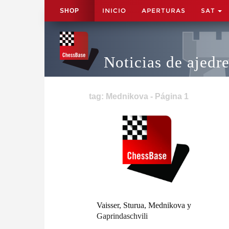
INICIO
APERTURAS
SAT
SHOP
Noticias de ajedr
tag: Mednikova - Página 1
Vaisser, Sturua, Mednikova y
Gaprindaschvili