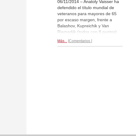
06/11/2014 – Anatoly Vaisser ha
defendido el título mundial de
veteranos para mayores de 65
por escaso margen, frente a
Balashov, Kupreichik y Van
Riemsdijk (todos con 8 puntos)
Entre los de más de 50, se ha
Más...
Comentarios
coronado campeón Zurab Sturua,
por delante de Keith Arkell
(ambos con 8,5 puntos) y John
Nunn (8) Las campeonas
veteranas son Svetlana
Mednikova (50+) y Nona
Gaprindaschvili (65+)
Reportaje
final...