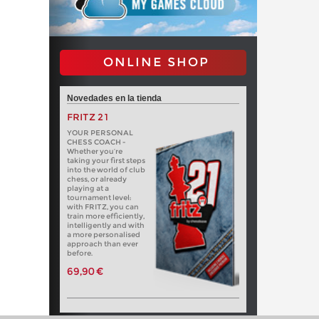
ONLINE SHOP
Novedades en la tienda
FRITZ 21
YOUR PERSONAL
CHESS COACH -
Whether you’re
taking your first steps
into the world of club
chess, or already
playing at a
tournament level:
with FRITZ, you can
train more efficiently,
intelligently and with
a more personalised
approach than ever
before.
69,90 €