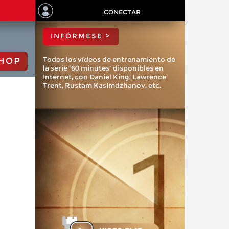
ChessBase?
CONECTAR
INFÓRMESE >
Todos los vídeos de entrenamiento de
HOP
la serie "60 minutes" disponibles en
Internet, con Daniel King, Lawrence
Trent, Rustam Kasimdzhanov, etc.