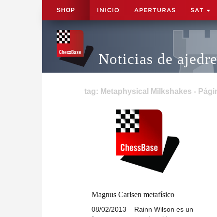
INICIO
APERTURAS
SAT
SHOP
Noticias de ajedr
tag: Metaphysical Milkshakes - Pági
Magnus Carlsen metafísico
08/02/2013 – Rainn Wilson es un