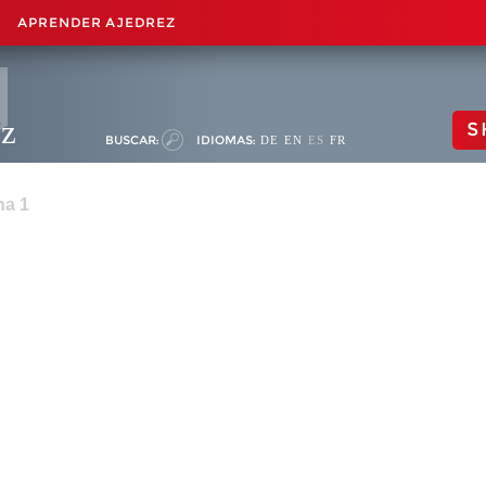
APRENDER AJEDREZ
ez
S
BUSCAR:
IDIOMAS:
DE
EN
ES
FR
na 1