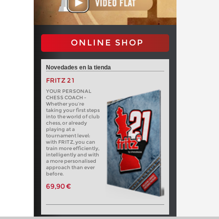
ONLINE SHOP
Novedades en la tienda
FRITZ 21
YOUR PERSONAL
CHESS COACH -
Whether you’re
taking your first steps
into the world of club
chess, or already
playing at a
tournament level:
with FRITZ, you can
train more efficiently,
intelligently and with
a more personalised
approach than ever
before.
69,90 €