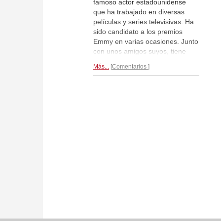
famoso actor estadounidense
que ha trabajado en diversas
películas y series televisivas. Ha
sido candidato a los premios
Emmy en varias ocasiones. Junto
con unos amigos suyos, tiene
una página web que se llama
Más...
Comentarios
SoulPancake
(De ella es la
fotografía) Bajo el epígrafe
"Batidos de leche metafísicos",
Wilson suele entrevistar a
personajes famosos y entre ellos
recientemente estuvo también
Magnus Carlsen.
Más detalles...