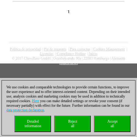
1
Política de privacidad
|
Pie de imprenta
|
Para contactar
|
Cookies Management
|
Licencias
|
Compliance Hotline
|
Inicio
© 2017 ChessBase GmbH | Osterbekstraße 90a | 22083 Hamburgo | Alemania
coldest news
We use cookies and comparable technologies to provide certain functions, to improve
the user experience and to offer interest-oriented content. Depending on their intended
use, analysis cookies and marketing cookies may be used in addition to technically
required cookies.
Here
you can make detailed settings or revoke your consent (if
necessary partially) with effect for the future. Further information can be found in our
data protection declaration
.
Detailed
Reject
Accept
information
all
all