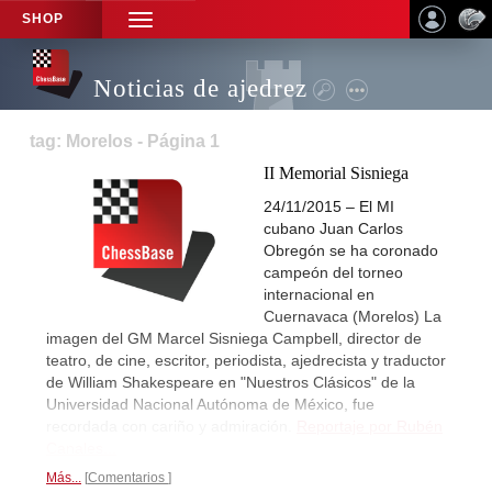
SHOP
TOGGLE
NAVIGATION
Noticias de ajedrez
tag: Morelos - Página 1
II Memorial Sisniega
24/11/2015 – El MI
cubano Juan Carlos
Obregón se ha coronado
campeón del torneo
internacional en
Cuernavaca (Morelos) La
imagen del GM Marcel Sisniega Campbell, director de
teatro, de cine, escritor, periodista, ajedrecista y traductor
de William Shakespeare en "Nuestros Clásicos" de la
Universidad Nacional Autónoma de México, fue
recordada con cariño y admiración.
Reportaje por Rubén
Canales...
Más...
Comentarios