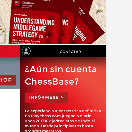
CONECTAR
¿Aún sin cuenta
ChessBase?
HOP
INFÓRMESE >
La experiencia ajedrecística definitiva.
En Playchess.com juegan a diario
unos 20.000 ajedrecistas de todo el
mundo. Desde principiantes hasta
grandes maestros.