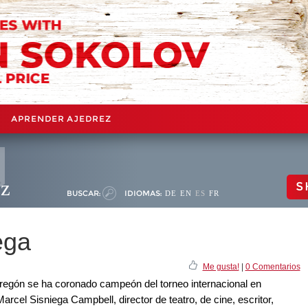
APRENDER AJEDREZ
ez
S
BUSCAR:
IDIOMAS:
DE
EN
ES
FR
ega
Me gusta!
|
0 Comentarios
regón se ha coronado campeón del torneo internacional en
el Sisniega Campbell, director de teatro, de cine, escritor,