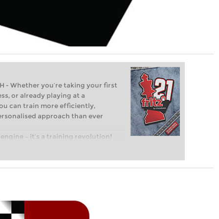
Whether you’re taking your first
ss, or already playing at a
ou can train more efficiently,
personalised approach than ever
engine – it’s a training revolution!
t steps into the world of club chess,
ent level: with FRITZ, you can train
 and with a more personalised