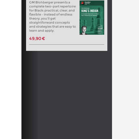
GM Blohberger presents a
complete two-part repertoire
for Black: practical, clear, and
flexible – instead of endless
theory, you’ll get
straightforward concepts
and strategies that are easy to
learn and apply.
49,90 €