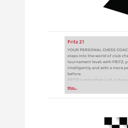
Fritz 21
YOUR PERSONAL CHESS COACH - 
steps into the world of club che
tournament level: with FRITZ, y
intelligently and with a more 
before.
FRITZ is more than just a chess 
Whether you’re taking your firs
Más...
or already playing at a tournam
more efficiently, intelligently
approach than ever before.