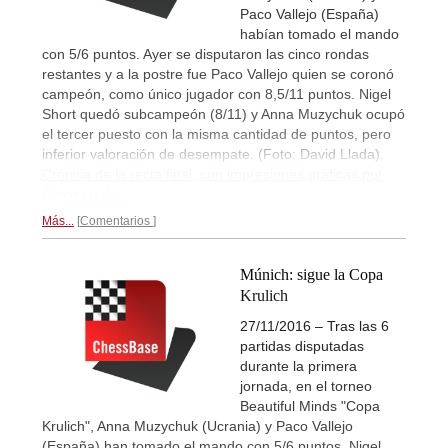
Paco Vallejo (España)
habían tomado el mando
con 5/6 puntos. Ayer se disputaron las cinco rondas
restantes y a la postre fue Paco Vallejo quien se coronó
campeón, como único jugador con 8,5/11 puntos. Nigel
Short quedó subcampeón (8/11) y Anna Muzychuk ocupó
el tercer puesto con la misma cantidad de puntos, pero
inferior valoración de desempate. (Foto: David Llada).
Crónica de la recta final, con impresiones gráficas por
David Llada...
Más...
Comentarios
Múnich: sigue la Copa
Krulich
27/11/2016 – Tras las 6
partidas disputadas
durante la primera
jornada, en el torneo
Beautiful Minds "Copa
Krulich", Anna Muzychuk (Ucrania) y Paco Vallejo
(España) han tomado el mando con 5/6 puntos. Nigel