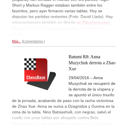
Short y Markus Ragger estaban también entre los
favoritos, pero ayer firmaron varias tablas. Hoy se
disputan las partidas restantes (Foto: David Llada). Hay
retransmisiones también en directo
en Playchess.com.
Vídeo en directo e impresiones gráficas por David
Llada...
Más...
Comentarios
Batumi R8: Anna
Muzychuk derrota a Zhao
Xue
29/04/2016 – Anna
Muzychuk se recuperó de
la derrota de la víspera y
se apuntó el único triunfo
de la jornada, acabando de paso con la racha victoriosa
de Zhao Xue. Anna se suma a Dzagnidze y Gunina en la
cima de la tabla. Nino Batsiashvili, con negras, salvó el
cuello con unas tablas por ahogado contra Bela
Khotenashvili. Lela Javakhishvili empató con Olga Girya.