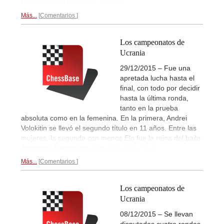
Hoy es día de descanso.
Crónica...
Más...
Comentarios
Los campeonatos de
Ucrania
29/12/2015 – Fue una
apretada lucha hasta el
final, con todo por decidir
hasta la última ronda,
tanto en la prueba
absoluta como en la femenina. En la primera, Andrei
Volokitin se llevó el segundo título en 11 años. Entre las
mujeres, la segunda con menos Elo fue la reina del baile:
Anastasia Rakhmangulova.
Reportaje final...
Más...
Comentarios
Los campeonatos de
Ucrania
08/12/2015 – Se llevan
disputadas cuatro rondas