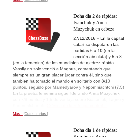
Doha día 2 de rápidas:
Ivanchuk y Anna
Muzychuk en cabeza
27/12/2016 – En la capital
catarí se disputaron las
partidas 6 a 10 (en la
sección absoluta) y 5 a 8
(en la femenina) de los mundiales de ajedrez rápido.
Vassily no solo venció a Magnus, comentando que
siempre es un gran placer jugar contra él, sino que
también ha tomado el mando en solitario con 8/10
puntos, seguido por Mamedyarov y Nepomniachtchi (7,5)
En la prueba femenina sigue liderando Anna Muzychuk
con 7/8 puntos y 1,5 de ventaja sobre Kosteniuk, Lagno y
Kademalsharieh.
Crónica de la refriega central...
Más...
Comentarios
Doha día 1 de rápidas:
Korobov y Anna