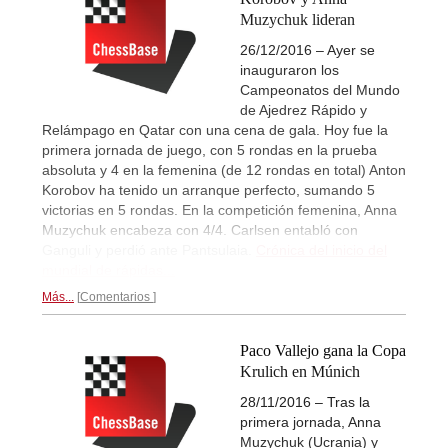
Muzychuk lideran
26/12/2016 – Ayer se
inauguraron los
Campeonatos del Mundo
de Ajedrez Rápido y
Relámpago en Qatar con una cena de gala. Hoy fue la
primera jornada de juego, con 5 rondas en la prueba
absoluta y 4 en la femenina (de 12 rondas en total) Anton
Korobov ha tenido un arranque perfecto, sumando 5
victorias en 5 rondas. En la competición femenina, Anna
Muzychuk encabeza con 4/4. Carlsen entabló con
Ganguli y perdió ante Pantsulaia.
Crónica del inicio del
mundial de rápidas...
Más...
Comentarios
Paco Vallejo gana la Copa
Krulich en Múnich
28/11/2016 – Tras la
primera jornada, Anna
Muzychuk (Ucrania) y