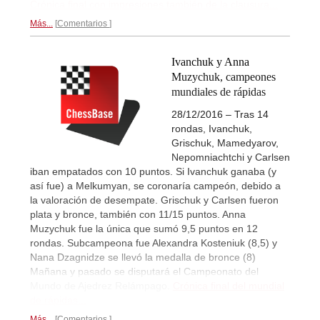
Crónica final con impresiones también de la clausura...
Más...
Comentarios
Ivanchuk y Anna
Muzychuk, campeones
mundiales de rápidas
28/12/2016 – Tras 14
rondas, Ivanchuk,
Grischuk, Mamedyarov,
Nepomniachtchi y Carlsen
iban empatados con 10 puntos. Si Ivanchuk ganaba (y
así fue) a Melkumyan, se coronaría campeón, debido a
la valoración de desempate. Grischuk y Carlsen fueron
plata y bronce, también con 11/15 puntos. Anna
Muzychuk fue la única que sumó 9,5 puntos en 12
rondas. Subcampeona fue Alexandra Kosteniuk (8,5) y
Nana Dzagnidze se llevó la medalla de bronce (8)
Mañana y pasado se disputará el Campeonato del
Mundo de Ajedrez Relámpago.
Crónica final del mundial
de rápidas...
Más...
Comentarios