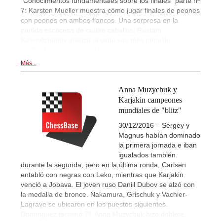
"Conocimientos fundamentales sobre los finales" parte nº
7: Karsten Mueller muestra cómo jugar finales de peones
con peones en ambos flancos. Una sorpresa en la
partida escocesa de cuatro caballos: Rustam
Kasimdzhanov analiza la cada vez más popular
5...Cxe4!? (con vídeo) y mucho más.
Más...
Anna Muzychuk y
Karjakin campeones
mundiales de "blitz"
30/12/2016 – Sergey y
Magnus habían dominado
la primera jornada e iban
igualados también
durante la segunda, pero en la última ronda, Carlsen
entabló con negras con Leko, mientras que Karjakin
venció a Jobava. El joven ruso Daniil Dubov se alzó con
la medalla de bronce. Nakamura, Grischuk y Vachier-
Lagrave se ubicaron en los puestos siguientes.
Domínguez terminó 7º. Anna Muzychuk hizo doblete.