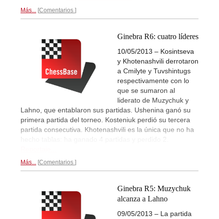
Más...
Comentarios
Ginebra R6: cuatro líderes
10/05/2013 – Kosintseva
y Khotenashvili derrotaron
a Cmilyte y Tuvshintugs
respectivamente con lo
que se sumaron al
liderato de Muzychuk y
Lahno, que entablaron sus partidas. Ushenina ganó su
primera partida del torneo. Kosteniuk perdió su tercera
partida consecutiva. Khotenashvili es la única que no ha
hecho tablas: ha ganado 4 partidas y perdido 2.
Reportaje...
Más...
Comentarios
Ginebra R5: Muzychuk
alcanza a Lahno
09/05/2013 – La partida