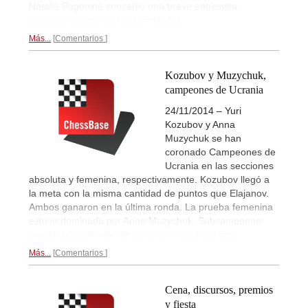
Natalia Pogonina concedió una breve entrevista.
Segunda partida de las semifinales...
Más...
Comentarios
Kozubov y Muzychuk,
campeones de Ucrania
24/11/2014 – Yuri
Kozubov y Anna
Muzychuk se han
coronado Campeones de
Ucrania en las secciones
absoluta y femenina, respectivamente. Kozubov llegó a
la meta con la misma cantidad de puntos que Elajanov.
Ambos ganaron en la última ronda. La prueba femenina
estuvo dominada por Anna Muzychuk. Subcampeona
quedó Julija Ormak, de 16 años.
Reportaje final...
Más...
Comentarios
Cena, discursos, premios
y fiesta