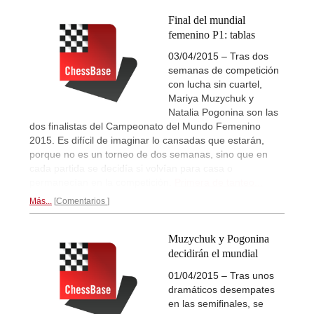
Final del mundial
femenino P1: tablas
03/04/2015 – Tras dos
semanas de competición
con lucha sin cuartel,
Mariya Muzychuk y
Natalia Pogonina son las
dos finalistas del Campeonato del Mundo Femenino
2015. Es difícil de imaginar lo cansadas que estarán,
porque no es un torneo de dos semanas, sino que en
cada partida se decidía si volvían para casa o
permanecían en la competición.
Primera de tanteo...
Más...
Comentarios
Muzychuk y Pogonina
decidirán el mundial
01/04/2015 – Tras unos
dramáticos desempates
en las semifinales, se