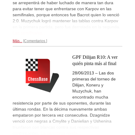
se arrepentirá de haber luchado de manera tan dura
para evitar tener que enfrentarse con Karpov en las
semifinales, porque entonces fue Bacrot quien lo venció
2:0. Muzychuk logró mantener las tablas contra Karpov
en la primera partida, pero fue derrotada en la segunda.
Las semifinales...
Más...
Comentarios
GPF Dilijan R10: A ver
quién pinta más al final
28/06/2013 – Las dos
primeras del torneo de
Dilijan, Koneru y
Muzychuk, han
encontrado mucha
resistencia por parte de sus oponentes, durante las
últimas rondas. En la décima nuevamente ambas
empataron por tercera vez consecutiva. Dzagnidze
venció con negras a Cmylite y Danielian y Ushenina
triunfaron con blancas contra sus respectivas
contrincantes.
La penúltima ronda...