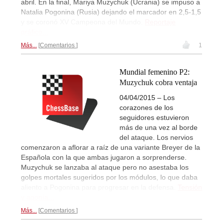
abril. En la final, Mariya Muzychuk (Ucrania) se impuso a
Natalia Pogonina (Rusia) dejando el marcador en 2,5-1,5
y se coronó XV Campeona del Mundo.
Reportaje
gráfico...
Más...
Comentarios
1
Mundial femenino P2:
Muzychuk cobra ventaja
04/04/2015 – Los
corazones de los
seguidores estuvieron
más de una vez al borde
del ataque. Los nervios
comenzaron a aflorar a raíz de una variante Breyer de la
Española con la que ambas jugaron a sorprenderse.
Muzychuk se lanzaba al ataque pero no asestaba los
golpes mortales sugeridos por los módulos, lo que daba
aliento a Pogonina para progresar en la defensa.
Tensión
y agonía...
Más...
Comentarios