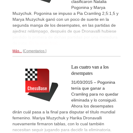
clasificaron Natalia
Pogonina y Marya
Muzychuk. Pogonina se impuso a Pia Cramling 2,5:1,5 y
Marya Muzychuk ganó con un poco de suerte en la
segunda manga de los desempates, en las partidas de
ajedrez relámpago, después de que Dronavalli hubiese
perdido la primera de dichas partidas por una metedura
de pata.
En la gran final...
Más...
Comentarios
Las cuatro van a los
desempates
31/03/2015 – Pogonina
tenía que ganar a
Cramling para no quedar
eliminada y lo consiguió.
Ahora los desempates
dirán cuál pasa a la final para disputar el título mundial
femenino. Mariya Muzychuk y Harika Dronavalli
nuevamente firmaron tablas, con lo cual también
necesitan seguir jugando para decidir la eliminatoria.