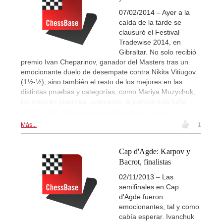
07/02/2014 – Ayer a la
caída de la tarde se
clausuró el Festival
Tradewise 2014, en
Gibraltar. No solo recibió
premio Ivan Cheparinov, ganador del Masters tras un
emocionante duelo de desempate contra Nikita Vitiugov
(1½-½), sino también el resto de los mejores en las
distintas pruebas y categorías, como Mariya Muzychuk,
los mejores juveniles, veteranos, la partida más bella,
normas, etc.
Impresiones gráficas de la clausura...
Más...
1
Cap d'Agde: Karpov y
Bacrot, finalistas
02/11/2013 – Las
semifinales en Cap
d'Agde fueron
emocionantes, tal y como
cabía esperar. Ivanchuk