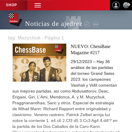
SHOP
TOGGLE
NAVIGATION
Noticias de ajedrez
tag: Muzychuk - Página 1
NUEVO: ChessBase
Magazine #217
29/12/2023 – Hay 36
análisis de las partidas
del torneo Grand Swiss
2023: los campeones
Vaishali y Vidit comentan
sus mejores partidas, así como Abdusattorov, Deac,
Erigaisi, Giri, L'Ami, Mendonca, A. y M. Muzychuk,
Praggnanandhaa, Saric y otros. Especial de estrategia
de Mihail Marin: Richard Rapport entre originalidad y
clasicismo. Veneno rastrero: Patrick Zelbel arroja luz
sobre la corriente 1. e4 c6 2.Cf3 d5 3.Cc3 Ag4 4.d4!? en
la partida de los Dos Caballos de la Caro-Kann.