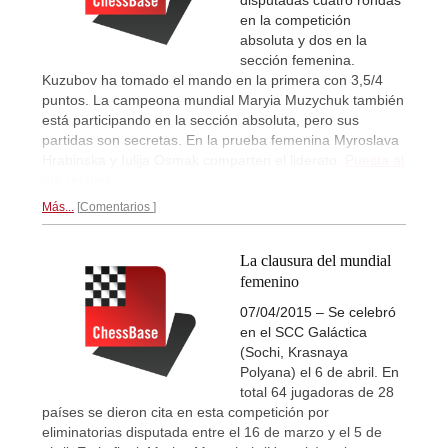
en la competición
absoluta y dos en la
sección femenina.
Kuzubov ha tomado el mando en la primera con 3,5/4
puntos. La campeona mundial Maryia Muzychuk también
está participando en la sección absoluta, pero sus
partidas son secretas. En la prueba femenina Myroslava
Hrabinska y Iulija Osmak comparten el liderato.
Puesta al
día relativa...
Más...
Comentarios
La clausura del mundial
femenino
07/04/2015 – Se celebró
en el SCC Galáctica
(Sochi, Krasnaya
Polyana) el 6 de abril. En
total 64 jugadoras de 28
países se dieron cita en esta competición por
eliminatorias disputada entre el 16 de marzo y el 5 de