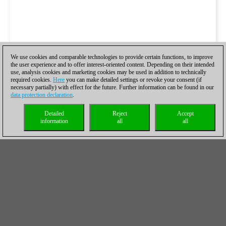
We use cookies and comparable technologies to provide certain functions, to improve
the user experience and to offer interest-oriented content. Depending on their intended
use, analysis cookies and marketing cookies may be used in addition to technically
required cookies.
Here
you can make detailed settings or revoke your consent (if
necessary partially) with effect for the future. Further information can be found in our
data protection declaration
.
Detailed
Reject
Accept
information
all
all