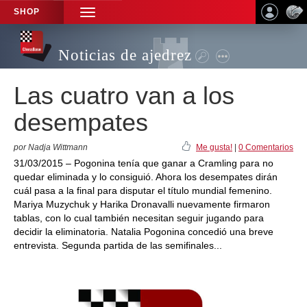
SHOP
TOGGLE
NAVIGATION
Noticias de ajedrez
Las cuatro van a los
desempates
por Nadja Wittmann
Me gusta!
|
0 Comentarios
31/03/2015 – Pogonina tenía que ganar a Cramling para no
quedar eliminada y lo consiguió. Ahora los desempates dirán
cuál pasa a la final para disputar el título mundial femenino.
Mariya Muzychuk y Harika Dronavalli nuevamente firmaron
tablas, con lo cual también necesitan seguir jugando para
decidir la eliminatoria. Natalia Pogonina concedió una breve
entrevista. Segunda partida de las semifinales...