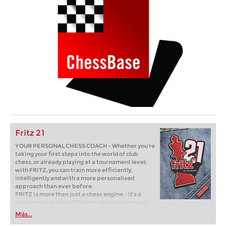
Fritz 21
YOUR PERSONAL CHESS COACH - Whether you’re
taking your first steps into the world of club
chess, or already playing at a tournament level:
with FRITZ, you can train more efficiently,
intelligently and with a more personalised
approach than ever before.
FRITZ is more than just a chess engine – it’s a
training revolution! Whether you’re taking your
first steps into the world of club chess, or already
Más...
playing at a tournament level: with FRITZ, you can