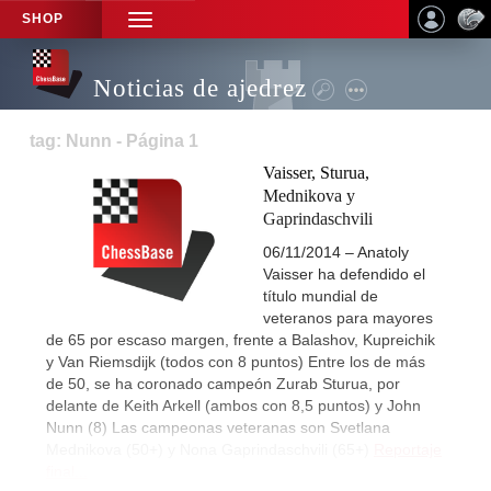
SHOP
TOGGLE
NAVIGATION
Noticias de ajedrez
tag: Nunn - Página 1
Vaisser, Sturua,
Mednikova y
Gaprindaschvili
06/11/2014 – Anatoly
Vaisser ha defendido el
título mundial de
veteranos para mayores
de 65 por escaso margen, frente a Balashov, Kupreichik
y Van Riemsdijk (todos con 8 puntos) Entre los de más
de 50, se ha coronado campeón Zurab Sturua, por
delante de Keith Arkell (ambos con 8,5 puntos) y John
Nunn (8) Las campeonas veteranas son Svetlana
Mednikova (50+) y Nona Gaprindaschvili (65+)
Reportaje
final...