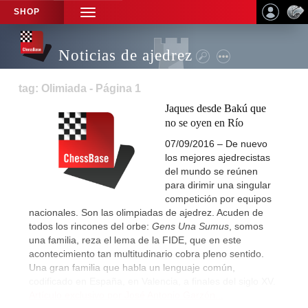
SHOP
TOGGLE
NAVIGATION
Noticias de ajedrez
tag: Olimiada - Página 1
Jaques desde Bakú que
no se oyen en Río
07/09/2016 – De nuevo
los mejores ajedrecistas
del mundo se reúnen
para dirimir una singular
competición por equipos
nacionales. Son las olimpiadas de ajedrez. Acuden de
todos los rincones del orbe:
Gens Una Sumus
, somos
una familia, reza el lema de la FIDE, que en este
acontecimiento tan multitudinario cobra pleno sentido.
Una gran familia que habla un lenguaje común,
codificado en España, en Valencia, a finales del siglo XV.
Artículo exclusivo por José Antonio Garzón...