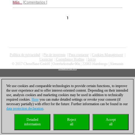
Más...
Comentarios
1
Política de privacidad
|
Pie de imprenta
|
Para contactar
|
Cookies Management
|
Licencias
|
Compliance Hotline
|
Inicio
© 2017 ChessBase GmbH | Osterbekstraße 90a | 22083 Hamburgo | Alemania
coldest news
We use cookies and comparable technologies to provide certain functions, to improve
the user experience and to offer interest-oriented content. Depending on their intended
use, analysis cookies and marketing cookies may be used in addition to technically
required cookies.
Here
you can make detailed settings or revoke your consent (if
necessary partially) with effect for the future. Further information can be found in our
data protection declaration
.
Detailed
Reject
Accept
information
all
all