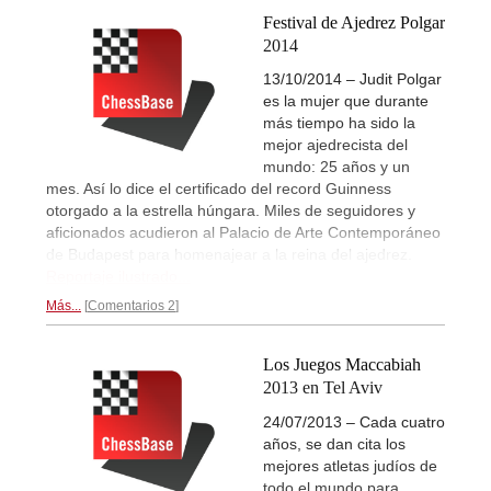
Festival de Ajedrez Polgar
2014
13/10/2014 – Judit Polgar
es la mujer que durante
más tiempo ha sido la
mejor ajedrecista del
mundo: 25 años y un
mes. Así lo dice el certificado del record Guinness
otorgado a la estrella húngara. Miles de seguidores y
aficionados acudieron al Palacio de Arte Contemporáneo
de Budapest para homenajear a la reina del ajedrez.
Reportaje ilustrado...
Más...
Comentarios 2
Los Juegos Maccabiah
2013 en Tel Aviv
24/07/2013 – Cada cuatro
años, se dan cita los
mejores atletas judíos de
todo el mundo para