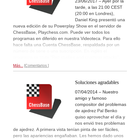
23/06/2017 – Ayer por la
tarde, a las 21:00 CEST
(20:00 en Londres),
Daniel King presentó una
nueva edición de su Powerplay Show en el servidor de
ChessBase, Playchess.com. Puede ver todos los
programas en diferido en nuestra Videoteca. Para ello
hace falta una Cuenta ChessBase, respaldada por un
número de serie o una suscripción. En inglés el
programa se titula "Reti studies and crushing attacks".
Más...
Comentarios
Soluciones agradables
07/04/2014 – Nuestro
amigo y famoso
compositor del problemas
de ajedrez Pal Benko
quiso aprovechar el día y
nos envió tres problemas
de ajedrez. A primera vista tenían pinta de ser fáciles,
pero las apariencias engañaban. Les hemos dado unos