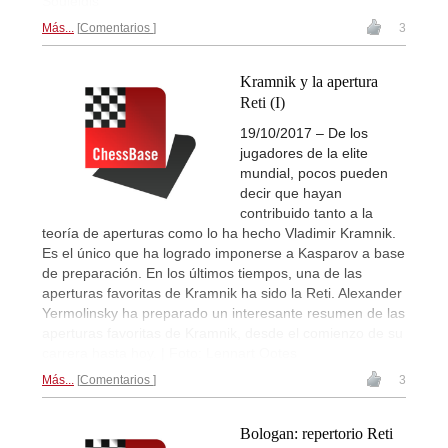
Souleidis
Más...
Comentarios
3
Kramnik y la apertura
Reti (I)
19/10/2017 – De los
jugadores de la elite
mundial, pocos pueden
decir que hayan
contribuido tanto a la
teoría de aperturas como lo ha hecho Vladimir Kramnik.
Es el único que ha logrado imponerse a Kasparov a base
de preparación. En los últimos tiempos, una de las
aperturas favoritas de Kramnik ha sido la Reti. Alexander
Yermolinsky ha preparado un interesante resumen de las
aperturas favoritas de Kramnik, desde el comienzo de su
carrera hasta hoy. | Foto: Lennart Ootes
Más...
Comentarios
3
Bologan: repertorio Reti