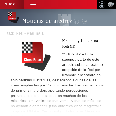
SHOP
TOGGLE
NAVIGATION
Noticias de ajedrez
tag: Reti - Página 1
Kramnik y la apertura
Reti (II)
23/10/2017 – En la
segunda parte de este
artículo sobre la reciente
adopción de la Reti por
Kramnik, encontrará no
solo partidas ilustrativas, destacando algunas de las
ideas empleadas por Vladimir, sino también comentarios
de primerísima orden, aportando percepciones
profundas de lo que sucede en muchos de los
misteriosos movimientos que vemos y que los módulos
no ayudan a entender. ¡Una auténtica clase magistral a
cargo del GM Alex Yermolinsky! | Fotografía: Georgios