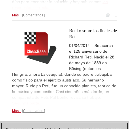
días para encontrar la solución y hoy publicamos
las
respuestas correctas...
Más...
Comentarios
1
Benko sobre los finales de
Reti
01/04/2014 – Se acerca
el 125 aniversario de
Richard Reti. Nació el 28
de mayo de 1889 en
Bösing (entonces
Hungría, ahora Eslovaquia), donde su padre trabajaba
como físico para el ejército austríaco. Su hermano
mayor, Rudolph Reti, fue un conocido pianista, teórico de
la música y compositor. Casi cien años más tarde, un
compatriota de Reti, Pal Benko revisa su trabajo.
Segunda parte...
Más...
Comentarios
1