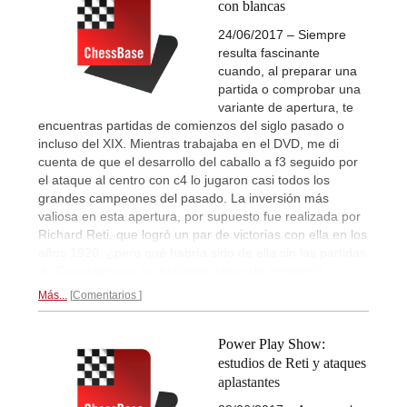
con blancas
24/06/2017 – Siempre
resulta fascinante
cuando, al preparar una
partida o comprobar una
variante de apertura, te
encuentras partidas de comienzos del siglo pasado o
incluso del XIX. Mientras trabajaba en el DVD, me di
cuenta de que el desarrollo del caballo a f3 seguido por
el ataque al centro con c4 lo jugaron casi todos los
grandes campeones del pasado. La inversión más
valiosa en esta apertura, por supuesto fue realizada por
Richard Reti, que logró un par de victorias con ella en los
años 1920, ¿pero qué habría sido de ella sin las partidas
de Capablanca o las brillantes ideas de Smyslov?
Más...
Comentarios
Power Play Show:
estudios de Reti y ataques
aplastantes