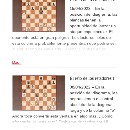
15/04/2022 – En la
posición del diagrama, las
blancas tienen la
oportunidad de lanzar un
ataque espectacular. El
oponente está en gran peligrez. Los lectores fieles de
esta columna probablemente presentirán que podría ser
cualquier tipo de salvajada. ¡Ánimo! ¡Confíen en su
propia intuición! Problema de táctica por MI Oliver Reeh.
Más...
El reto de los retadores I
08/04/2022 – En la
posición del diagrama, las
negras tienen el control
absoluto de la diagonal
larga y de la columna "e".
Ahora toca convertir esta ventaja en algo más. ¿Cómo
afrontaría Ud. este reto? Problema de táctica por MI
Oliver Reeh.