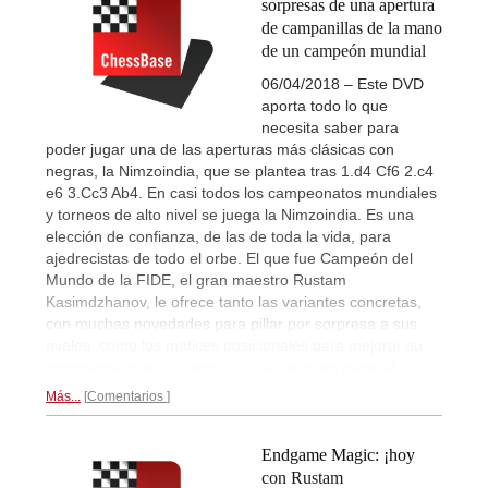
sorpresas de una apertura
de campanillas de la mano
de un campeón mundial
06/04/2018 – Este DVD
aporta todo lo que
necesita saber para
poder jugar una de las aperturas más clásicas con
negras, la Nimzoindia, que se plantea tras 1.d4 Cf6 2.c4
e6 3.Cc3 Ab4. En casi todos los campeonatos mundiales
y torneos de alto nivel se juega la Nimzoindia. Es una
elección de confianza, de las de toda la vida, para
ajedrecistas de todo el orbe. El que fue Campeón del
Mundo de la FIDE, el gran maestro Rustam
Kasimdzhanov, le ofrece tanto las variantes concretas,
con muchas novedades para pillar por sorpresa a sus
rivales, como los matices posicionales para mejorar su
comprensión de la apertura y del juego en general.
Más...
Comentarios
Endgame Magic: ¡hoy
con Rustam