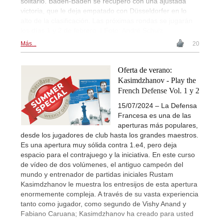
solitario. Baden-Baden se recuperó con una ajustada
victoria, que le deja empatado con Düsseldorfer en lo
alto de la clasificación. Las próximas rondas se jugarán
los días 1 y 2 de febrero. | Foto: André Schulz
Más...
20
Oferta de verano:
Kasimdzhanov - Play the
French Defense Vol. 1 y 2
15/07/2024 – La Defensa
Francesa es una de las
aperturas más populares,
desde los jugadores de club hasta los grandes maestros.
Es una apertura muy sólida contra 1.e4, pero deja
espacio para el contrajuego y la iniciativa. En este curso
de vídeo de dos volúmenes, el antiguo campeón del
mundo y entrenador de partidas iniciales Rustam
Kasimdzhanov le muestra los entresijos de esta apertura
enormemente compleja. A través de su vasta experiencia
tanto como jugador, como segundo de Vishy Anand y
Fabiano Caruana; Kasimdzhanov ha creado para usted