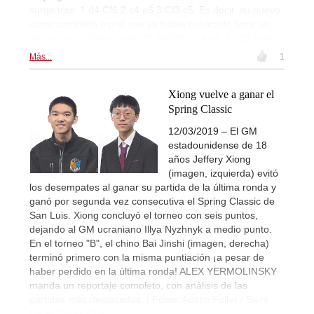
surge tras: 1.d4 Cf6 2.c4 e6 3.Cf3 c5. Es decir, su nuevo
curso completa aquel que ya había publicado hace un
rato sobre la Nimzo India (1.d4 Cf6 2.c4 e6 3.Cc3 Ab4).
Más...
1
Xiong vuelve a ganar el
Spring Classic
12/03/2019 – El GM
estadounidense de 18
años Jeffery Xiong
(imagen, izquierda) evitó
los desempates al ganar su partida de la última ronda y
ganó por segunda vez consecutiva el Spring Classic de
San Luis. Xiong concluyó el torneo con seis puntos,
dejando al GM ucraniano Illya Nyzhnyk a medio punto.
En el torneo "B", el chino Bai Jinshi (imagen, derecha)
terminó primero con la misma puntiación ¡a pesar de
haber perdido en la última ronda! ALEX YERMOLINSKY
manda un reportaje completo, con análisis de las
partidas más destacadas. | Fotos: Austin Fuller / Saint
Louis Chess Club