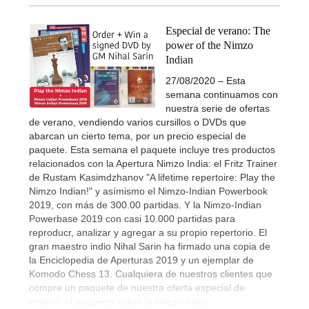
Especial de verano: The
power of the Nimzo
Indian
27/08/2020 – Esta
semana continuamos con
nuestra serie de ofertas
de verano, vendiendo varios cursillos o DVDs que
abarcan un cierto tema, por un precio especial de
paquete. Esta semana el paquete incluye tres productos
relacionados con la Apertura Nimzo India: el Fritz Trainer
de Rustam Kasimdzhanov "A lifetime repertoire: Play the
Nimzo Indian!" y asímismo el Nimzo-Indian Powerbook
2019, con más de 300.00 partidas. Y la Nimzo-Indian
Powerbase 2019 con casi 10.000 partidas para
reproducr, analizar y agregar a su propio repertorio. El
gran maestro indio Nihal Sarin ha firmado una copia de
la Enciclopedia de Aperturas 2019 y un ejemplar de
Komodo Chess 13. Cualquiera de nuestros clientes que
compre un paquete de nuestra oferta especial de
verano, el paqueter sobre la Nimzo-India