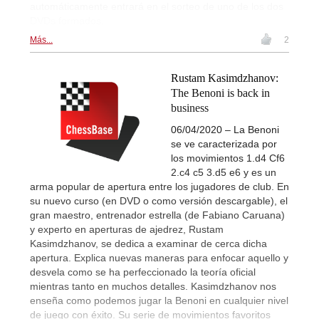
automáticamente entrará en el sorteo de uno de los dos
DVDs formados.
Más...
2
Rustam Kasimdzhanov:
The Benoni is back in
business
06/04/2020 – La Benoni
se ve caracterizada por
los movimientos 1.d4 Cf6
2.c4 c5 3.d5 e6 y es un
arma popular de apertura entre los jugadores de club. En
su nuevo curso (en DVD o como versión descargable), el
gran maestro, entrenador estrella (de Fabiano Caruana)
y experto en aperturas de ajedrez, Rustam
Kasimdzhanov, se dedica a examinar de cerca dicha
apertura. Explica nuevas maneras para enfocar aquello y
desvela como se ha perfeccionado la teoría oficial
mientras tanto en muchos detalles. Kasimdzhanov nos
enseña como podemos jugar la Benoni en cualquier nivel
de juego con éxito. Su serie de movimientos favoritos