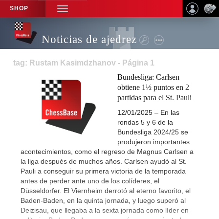
SHOP
TOGGLE
NAVIGATION
Noticias de ajedrez
tag: Rustam Kasimdzhanov - Página 1
Bundesliga: Carlsen
obtiene 1½ puntos en 2
partidas para el St. Pauli
12/01/2025 – En las
rondas 5 y 6 de la
Bundesliga 2024/25 se
produjeron importantes
acontecimientos, como el regreso de Magnus Carlsen a
la liga después de muchos años. Carlsen ayudó al St.
Pauli a conseguir su primera victoria de la temporada
antes de perder ante uno de los colíderes, el
Düsseldorfer. El Viernheim derrotó al eterno favorito, el
Baden-Baden, en la quinta jornada, y luego superó al
Deizisau, que llegaba a la sexta jornada como líder en