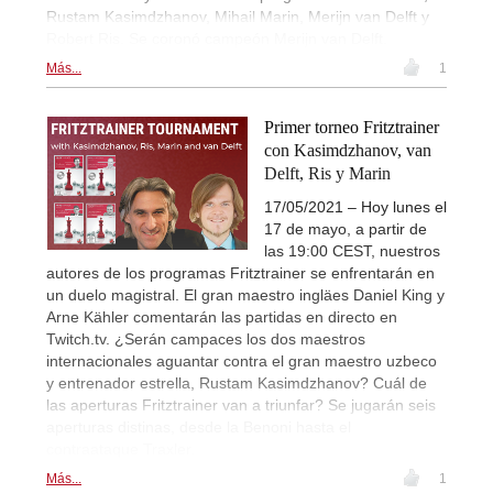
Rustam Kasimdzhanov, Mihail Marin, Merijn van Delft y
Robert Ris. Se coronó campeón Merijn van Delft.
Más...
1
Primer torneo Fritztrainer
con Kasimdzhanov, van
Delft, Ris y Marin
17/05/2021 – Hoy lunes el
17 de mayo, a partir de
las 19:00 CEST, nuestros
autores de los programas Fritztrainer se enfrentarán en
un duelo magistral. El gran maestro ingläes Daniel King y
Arne Kähler comentarán las partidas en directo en
Twitch.tv. ¿Serán campaces los dos maestros
internacionales aguantar contra el gran maestro uzbeco
y entrenador estrella, Rustam Kasimdzhanov? Cuál de
las aperturas Fritztrainer van a triunfar? Se jugarán seis
aperturas distinas, desde la Benoni hasta el
contraataque Traxler.
Más...
1