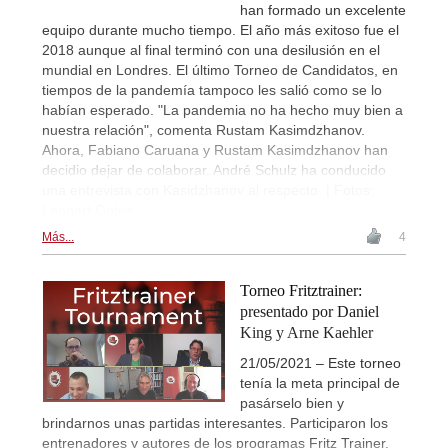
han formado un excelente
equipo durante mucho tiempo. El año más exitoso fue el
2018 aunque al final terminó con una desilusión en el
mundial en Londres. El último Torneo de Candidatos, en
tiempos de la pandemía tampoco les salió como se lo
habían esperado. "La pandemia no ha hecho muy bien a
nuestra relación", comenta Rustam Kasimdzhanov.
Ahora, Fabiano Caruana y Rustam Kasimdzhanov han
decidio dejar de colaborar. André Schulz ha conducido
una entrevista con Kasidzhanov al respecto. | Fotos:
Lennart Ootes
Más...
4
Torneo Fritztrainer:
presentado por Daniel
King y Arne Kaehler
21/05/2021 – Este torneo
tenía la meta principal de
pasárselo bien y
brindarnos unas partidas interesantes. Participaron los
entrenadores y autores de los programas Fritz Trainer,