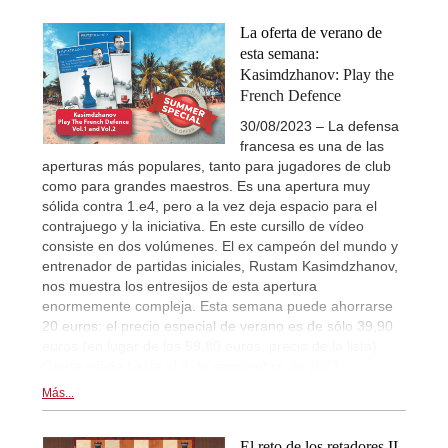
La oferta de verano de
esta semana:
Kasimdzhanov: Play the
French Defence
30/08/2023 – La defensa
francesa es una de las
aperturas más populares, tanto para jugadores de club
como para grandes maestros. Es una apertura muy
sólida contra 1.e4, pero a la vez deja espacio para el
contrajuego y la iniciativa. En este cursillo de vídeo
consiste en dos volúmenes. El ex campeón del mundo y
entrenador de partidas iniciales, Rustam Kasimdzhanov,
nos muestra los entresijos de esta apertura
enormemente compleja. Esta semana puede ahorrarse
20 euros: el precio especial de verano es de sólo 39,90
euros (en lugar de los 59,80 euros, precio de la lista).
Oferta válida hasta el 3 de septiembre de 2023.
Más...
El reto de los retadores II