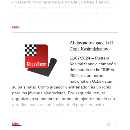
un repertorio completo para toda la vida tras 1.e4 e6.
¡Comience su viaje ahora! ¡Esta semana les ofrecemos
los dos cursillos juntos por un precio súper especial de
tan sólo 39,90 euros (en lugar de 59,90 euros)!
Más...
Abdusattorov gana la II
Copa Kasimdzhanov
11/07/2024 – Rustam
Kasimdzhanov, campeón
del mundo de la FIDE en
2004, es un héroe
nacional en Uzbekistán,
su país natal. Como jugador y entrenador, es un ídolo
para los jóvenes ajedrecistas. Por segunda vez, se
organizó en su nombre un torneo de ajedrez rápido con
grandes maestros en Tashkent. El propio maestro
participó y tuvo que ceder el paso a los jóvenes, pero
sólo por un pequeño margen.
Más...
1