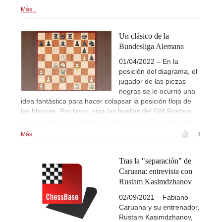
Más...
Un clásico de la
Bundesliga Alemana
01/04/2022 – En la
posición del diagrama, el
jugador de las piezas
negras se le ocurrió una
idea fantástica para hacer colapsar la posición floja de
las blancas. Por favor, siga las huellas del GM Rustam
Kasimdzhanov! Problema de táctica por MI Oliver Reeh.
Más...
1
Tras la "separación" de
Caruana: entrevista con
Rustam Kasimdzhanov
02/09/2021 – Fabiano
Caruana y su entrenador,
Rustam Kasimdzhanov,