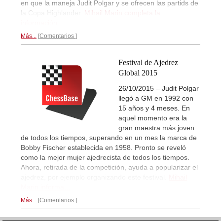
en que la maneja Judit Polgar y se ofrecen las partids de
la Copa Highlander.
Mihail Marin completa la
información...
Más...
Comentarios
Festival de Ajedrez
Global 2015
26/10/2015 – Judit Polgar
llegó a GM en 1992 con
15 años y 4 meses. En
aquel momento era la
gran maestra más joven
de todos los tiempos, superando en un mes la marca de
Bobby Fischer establecida en 1958. Pronto se reveló
como la mejor mujer ajedrecista de todos los tiempos.
Ahora, retirada de la competición, ayuda a popularizar el
ajedrez, por ejemplo organizando este festival.
Mihail
Marin informa...
Más...
Comentarios