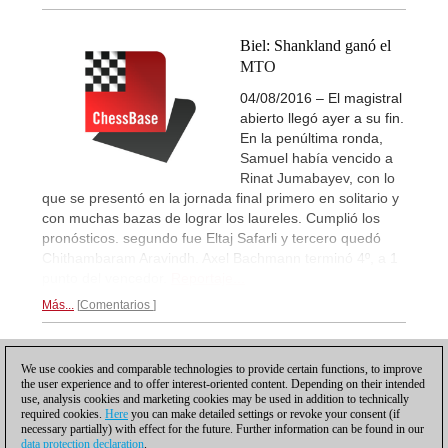
Biel: Shankland ganó el
MTO
04/08/2016 – El magistral
abierto llegó ayer a su fin.
En la penúltima ronda,
Samuel había vencido a
Rinat Jumabayev, con lo
que se presentó en la jornada final primero en solitario y
con muchas bazas de lograr los laureles. Cumplió los
pronósticos. segundo fue Eltaj Safarli y tercero quedó
Chithambaram Aravindh. Axel Bachmann terminó 4º, a 1
punto del vencedor.
Reportaje...
Más...
Comentarios
1
We use cookies and comparable technologies to provide certain functions, to improve
the user experience and to offer interest-oriented content. Depending on their intended
use, analysis cookies and marketing cookies may be used in addition to technically
required cookies.
Here
you can make detailed settings or revoke your consent (if
necessary partially) with effect for the future. Further information can be found in our
data protection declaration
.