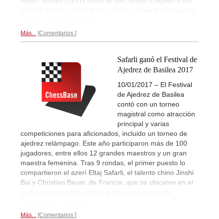
Albert Tomasi (2141) sobre el GM Sergei Zhigalko y del
niño de 10 años Marc Andria (1841) sobre el GM francés
Fabien Libiszewski (2542)
Más...
Comentarios
Safarli ganó el Festival de
Ajedrez de Basilea 2017
10/01/2017 – El Festival
de Ajedrez de Basilea
contó con un torneo
magistral como atracción
principal y varias
competiciones para aficionados, incluido un torneo de
ajedrez relámpago. Este año participaron más de 100
jugadores, entre ellos 12 grandes maestros y un gran
maestra femenina. Tras 9 rondas, el primer puesto lo
compartieron el azerí Eltaj Safarli, el talento chino Jinshi
Bai y Christian Bauer, de Francia, que se ubicaron en el
podio en ese orden debido a las valoraciones de
desempate.
Reportaje...
Más...
Comentarios