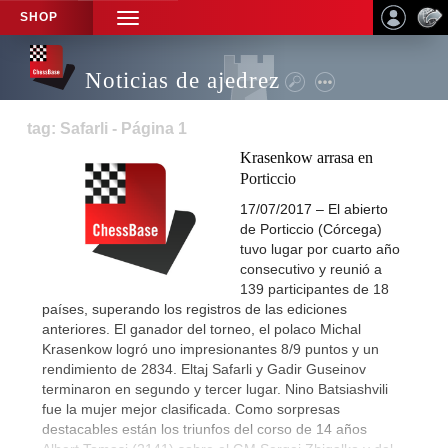
SHOP
TOGGLE
NAVIGATION
Noticias de ajedrez
tag: Safarli - Página 1
Krasenkow arrasa en
Porticcio
17/07/2017 – El abierto
de Porticcio (Córcega)
tuvo lugar por cuarto año
consecutivo y reunió a
139 participantes de 18
países, superando los registros de las ediciones
anteriores. El ganador del torneo, el polaco Michal
Krasenkow logró uno impresionantes 8/9 puntos y un
rendimiento de 2834. Eltaj Safarli y Gadir Guseinov
terminaron en segundo y tercer lugar. Nino Batsiashvili
fue la mujer mejor clasificada. Como sorpresas
destacables están los triunfos del corso de 14 años