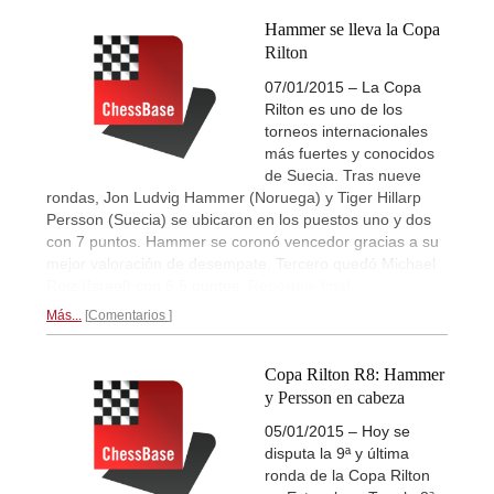
Hammer se lleva la Copa
Rilton
07/01/2015 – La Copa
Rilton es uno de los
torneos internacionales
más fuertes y conocidos
de Suecia. Tras nueve
rondas, Jon Ludvig Hammer (Noruega) y Tiger Hillarp
Persson (Suecia) se ubicaron en los puestos uno y dos
con 7 puntos. Hammer se coronó vencedor gracias a su
mejor valoración de desempate. Tercero quedó Michael
Roiz (Israel) con 6,5 puntos.
Reportaje final...
Más...
Comentarios
Copa Rilton R8: Hammer
y Persson en cabeza
05/01/2015 – Hoy se
disputa la 9ª y última
ronda de la Copa Rilton