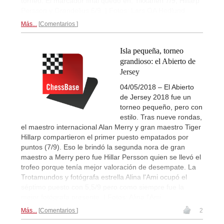
torneo. El marcador final quedó en: Tikkanen 7/9, Hillarp
Persson y Grandelius 6/9. | Fotos: Lars OA Hedlund
Más...
Comentarios
Isla pequeña, torneo
grandioso: el Abierto de
Jersey
04/05/2018 – El Abierto
de Jersey 2018 fue un
torneo pequeño, pero con
estilo. Tras nueve rondas,
el maestro internacional Alan Merry y gran maestro Tiger
Hillarp compartieron el primer puesto empatados por
puntos (7/9). Eso le brindó la segunda nora de gran
maestro a Merry pero fue Hillar Persson quien se llevó el
trofeo porque tenía mejor valoración de desempate. La
Trotamundos y fotógrafa estrella Alina l'Ami ocupó el
séptimo puesto con 5,5/9 pero como siempre fue la
mejor fotógrafa presente. | Fotos: Alina l'Ami
Más...
Comentarios
2