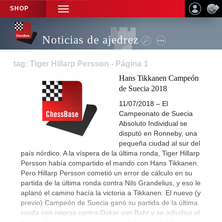
SHOP
TOGGLE
NAVIGATION
Noticias de ajedrez
tag: Tiger Hillarp Persson - Página 1
Hans Tikkanen Campeón
de Suecia 2018
11/07/2018 – El
Campeonato de Suecia
Absoluto Individual se
disputó en Ronneby, una
pequeña ciudad al sur del
país nórdico. A la víspera de la última ronda, Tiger Hillarp
Persson había compartido el mando con Hans Tikkanen.
Pero Hillarp Persson cometió un error de cálculo en su
partida de la última ronda contra Nils Grandelius, y eso le
aplanó el camino hacía la victoria a Tikkanen. El nuevo (y
previo) Campeón de Suecia ganó su partida de la última
ronda con negras contra Oskar von Bahr y se adjudicó el