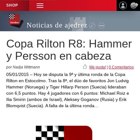
SHOP
TOGGLE
NAVIGATION
Noticias de ajedrez
Copa Rilton R8: Hammer
y Persson en cabeza
por Nadja Wittmann
Me gusta!
|
0 Comentarios
05/01/2015 – Hoy se disputa la 9ª y última ronda de la Copa
Rilton en Estocolmo. Tras la 8ª, el dúo de favoritos Jon Ludvig
Hammer (Noruega) y Tiger Hillarp Person (Suecia) lideraban
con 6,5 puntos. Hay 4 jugadores con 6 puntos: Michael Roiz e
Ilia Smirin (ambos de Israel), Aleksey Goganov (Rusia) y Erik
Blomqvist (Suecia). A falta de la última ronda...