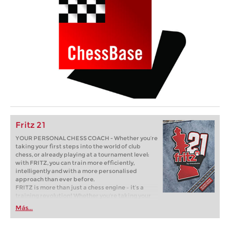
Fritz 21
YOUR PERSONAL CHESS COACH - Whether you’re
taking your first steps into the world of club
chess, or already playing at a tournament level:
with FRITZ, you can train more efficiently,
intelligently and with a more personalised
approach than ever before.
FRITZ is more than just a chess engine – it’s a
training revolution! Whether you’re taking your
first steps into the world of club chess, or already
Más...
playing at a tournament level: with FRITZ, you can
train more efficiently, intelligently and with a
more personalised approach than ever before.