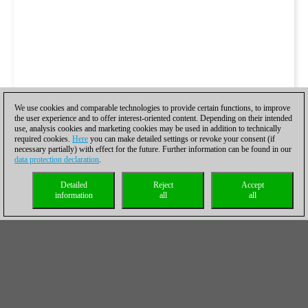
We use cookies and comparable technologies to provide certain functions, to improve
the user experience and to offer interest-oriented content. Depending on their intended
use, analysis cookies and marketing cookies may be used in addition to technically
required cookies.
Here
you can make detailed settings or revoke your consent (if
necessary partially) with effect for the future. Further information can be found in our
data protection declaration
.
Detailed
Reject
Accept
information
all
all