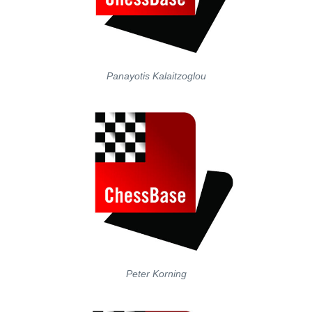
Panayotis Kalaitzoglou
Peter Korning