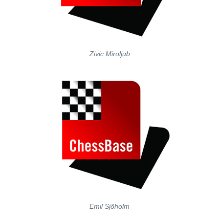
Zivic Miroljub
Emil Sjöholm