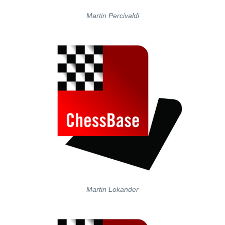
Martin Percivaldi
Martin Lokander