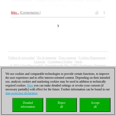
Mamedyarov, Carlsen y Giri con 7/10 puntos. Hoy es el
último día de descanso. | Foto: Alina l'Ami
Más...
Comentarios
1
1
Política de privacidad
|
Pie de imprenta
|
Para contactar
|
Cookies Management
|
Licencias
|
Compliance Hotline
|
Inicio
© 2017 ChessBase GmbH | Osterbekstraße 90a | 22083 Hamburgo | Alemania
coldest news
We use cookies and comparable technologies to provide certain functions, to improve
the user experience and to offer interest-oriented content. Depending on their intended
use, analysis cookies and marketing cookies may be used in addition to technically
required cookies.
Here
you can make detailed settings or revoke your consent (if
necessary partially) with effect for the future. Further information can be found in our
data protection declaration
.
Detailed
Reject
Accept
information
all
all