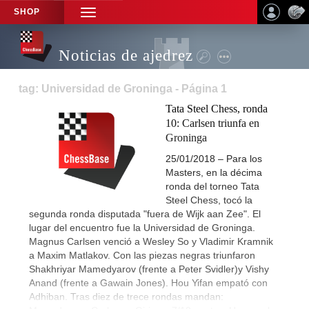
SHOP
TOGGLE
NAVIGATION
Noticias de ajedrez
tag: Universidad de Groninga - Página 1
Tata Steel Chess, ronda
10: Carlsen triunfa en
Groninga
25/01/2018 – Para los
Masters, en la décima
ronda del torneo Tata
Steel Chess, tocó la
segunda ronda disputada "fuera de Wijk aan Zee". El
lugar del encuentro fue la Universidad de Groninga.
Magnus Carlsen venció a Wesley So y Vladimir Kramnik
a Maxim Matlakov. Con las piezas negras triunfaron
Shakhriyar Mamedyarov (frente a Peter Svidler)y Vishy
Anand (frente a Gawain Jones). Hou Yifan empató con
Adhiban. Tras diez de trece rondas mandan: