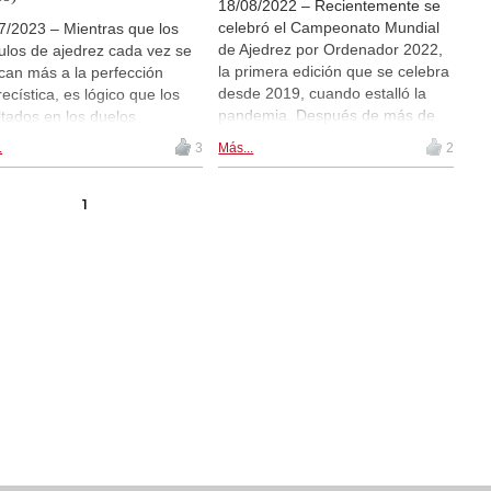
18/08/2022 – Recientemente se
celebró el Campeonato Mundial
7/2023 – Mientras que los
de Ajedrez por Ordenador 2022,
los de ajedrez cada vez se
la primera edición que se celebra
can más a la perfección
desde 2019, cuando estalló la
recística, es lógico que los
pandemia. Después de más de
ltados en los duelos
dos años, el tradicional evento
utados entre ellos muchas
.
3
Más...
2
tuvo lugar en Viena, Austria, y los
s suelen terminar en tablas.
ganadores fueron Ginkgo (Fritz),
embargo, incluso la
que utilizó una nueva tecnología
1
ección no tiene por qué ser
de red neuronal, y un nuevo y
rida. En el Campeonato
potente Komodo (¡descarga la
ial de Ajedrez de
actualización gratuita!). No te
nadores, disputado la
pierdas el fantástico sacrificio de
na pasada en Valencia
caballero de Komodo (¡con
ió una partida partida
vídeo!). Foto: Erdo Gunes,
ctacular, disputada entre
operador de Komodo
z, funcionando en una
ina con 192 núcleos (¡!), y
fvlees, que utilizaba unas
masivas para sus cálculos.
 prueba vídeo de esta
esionante batalla!