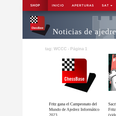
INICIO
APERTURAS
SAT
SHOP
Noticias de ajedr
tag: WCCC - Página 1
Fritz gana el Campeonato del
Sacr
Mundo de Ajedrez Informático
Frit
2023
(vid