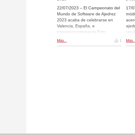
22/07/2023 – El Campeonato del
17/0
Mundo de Software de Ajedrez
módu
2023 acaba de celebrarse en
acer
Valencia, España, e
ajed
impresionantemente Fritz
resu
defendió su título ganándolo por
disp
Más...
1
Más..
segundo año consecutivo. En
vece
este desafío un número muy
Sin 
elevado de las partidas concluyó
perf
en tablas, lo que podría llevar a
abur
pensar que fue un asunto
Mund
aburrido. Pero como verán en
Orde
una de las partidas, ¡hubo una
sema
lucha a cañonazos con dos
surg
sacrificios de torres!
espe
Frit
máqu
Stoo
GPU 
¡Hay
impr