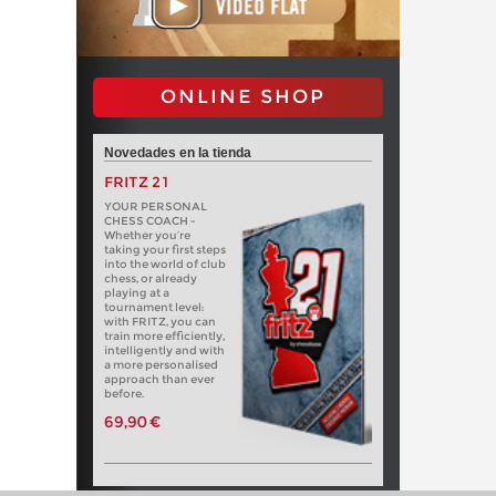
ONLINE SHOP
Novedades en la tienda
FRITZ 21
YOUR PERSONAL
CHESS COACH -
Whether you’re
taking your first steps
into the world of club
chess, or already
playing at a
tournament level:
with FRITZ, you can
train more efficiently,
intelligently and with
a more personalised
approach than ever
before.
69,90 €