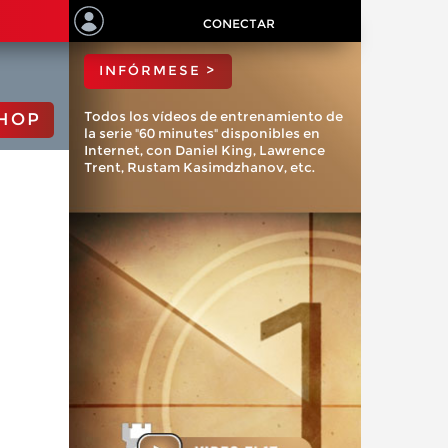
ChessBase?
CONECTAR
INFÓRMESE >
Todos los vídeos de entrenamiento de
HOP
la serie "60 minutes" disponibles en
Internet, con Daniel King, Lawrence
Trent, Rustam Kasimdzhanov, etc.