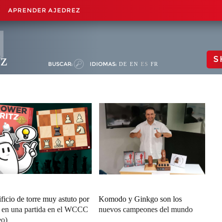
APRENDER AJEDREZ
ez
S
BUSCAR:
IDIOMAS:
DE
EN
ES
FR
ificio de torre muy astuto por
Komodo y Ginkgo son los
z en una partida en el WCCC
nuevos campeones del mundo
eo)