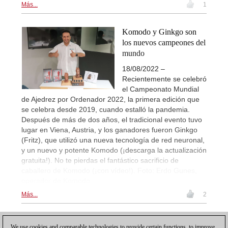
Más...
1
Komodo y Ginkgo son
los nuevos campeones del
mundo
18/08/2022 –
Recientemente se celebró
el Campeonato Mundial
de Ajedrez por Ordenador 2022, la primera edición que
se celebra desde 2019, cuando estalló la pandemia.
Después de más de dos años, el tradicional evento tuvo
lugar en Viena, Austria, y los ganadores fueron Ginkgo
(Fritz), que utilizó una nueva tecnología de red neuronal,
y un nuevo y potente Komodo (¡descarga la actualización
gratuita!). No te pierdas el fantástico sacrificio de
caballero de Komodo (¡con vídeo!). Foto: Erdo Gunes,
operador de Komodo
Más...
2
1
We use cookies and comparable technologies to provide certain functions, to improve