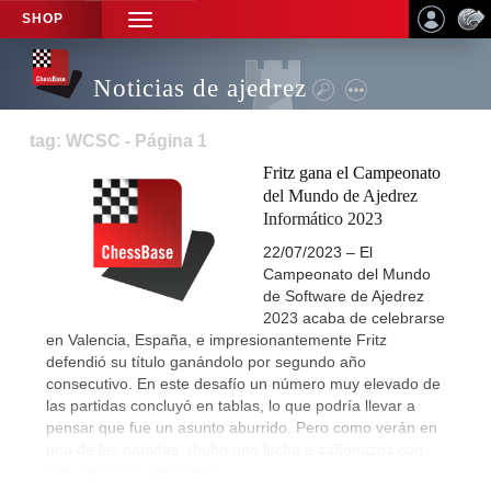
SHOP
TOGGLE
NAVIGATION
Noticias de ajedrez
tag: WCSC - Página 1
Fritz gana el Campeonato
del Mundo de Ajedrez
Informático 2023
22/07/2023 – El
Campeonato del Mundo
de Software de Ajedrez
2023 acaba de celebrarse
en Valencia, España, e impresionantemente Fritz
defendió su título ganándolo por segundo año
consecutivo. En este desafío un número muy elevado de
las partidas concluyó en tablas, lo que podría llevar a
pensar que fue un asunto aburrido. Pero como verán en
una de las partidas, ¡hubo una lucha a cañonazos con
dos sacrificios de torres!